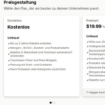
Preisgestaltung
Mengenrabatte
Mengenstaffelungen
Pauschalrabatte
Wähle den Plan, der am besten zu deinem Unternehmen passt.
Prozentuale Rabatte
Massenrabatte
Warenkorbrabatte
Checkout-Rabatte
Produkt-Bundles
Countdown Timer
Kostenlos
Premium
Upselling-Rabatte
Cross-Selling-Rabatte
$19.99
Kostenlos
/ 
Individuelle Rabatte
Rabatte verwalten
Umfasst
Umfasst
Editor-Tool
Import und Export
Kampagnen
Alles aus „Ko
Bis zu 2 aktive Rabatte erstellen
Unbegrenzte
Trigger und Regeln
Mengen-, BOGO-, Bestell- und Produktrabatte
Rabattstapelung
Automatisierungen
Benutzerdef
Rabatte in Warenkorb und Checkout automatisch
E-Mail-Erfassungsliste
Targeting
Tagging
Analysen
Artikeleige
anwenden
Kundschaft n
APIs und Webhooks
Countdown-Timer und Preis-Widgets
Produkte od
Planung mit Start- und Enddaten
Maximale Rab
Nach Produkten oder Kategorien ausrichten
Mengenrabat
Hervorhebu
Rabatte nur
7-tägiger kos