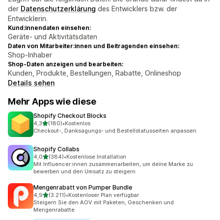
der
Datenschutzerklärung
des Entwicklers bzw. der
Entwicklerin.
Kund:innendaten einsehen:
Geräte- und Aktivitätsdaten
Daten von Mitarbeiter:innen und Beitragenden einsehen:
Shop-Inhaber
Shop-Daten anzeigen und bearbeiten:
Kunden, Produkte, Bestellungen, Rabatte, Onlineshop
Details sehen
Mehr Apps wie diese
Shopify Checkout Blocks
von 5 Sternen
4,3
(180)
•
Kostenlos
180 Rezensionen insgesamt
Checkout-, Danksagungs- und Bestellstatusseiten anpassen
Shopify Collabs
von 5 Sternen
4,0
(384)
•
Kostenlose Installation
384 Rezensionen insgesamt
Mit Influencer:innen zusammenarbeiten, um deine Marke zu
bewerben und den Umsatz zu steigern
Mengenrabatt von Pumper Bundle
von 5 Sternen
4,9
(3.211)
•
Kostenloser Plan verfügbar
3211 Rezensionen insgesamt
Steigern Sie den AOV mit Paketen, Geschenken und
Mengenrabatte