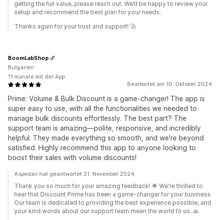
getting the full value, please reach out. We’d be happy to review your
setup and recommend the best plan for your needs.
Thanks again for your trust and support! 🚀
BoomLabShop
Bulgarien
11 monate mit der App
Bearbeitet am 10. Oktober 2024
Prime: Volume & Bulk Discount is a game-changer! The app is
super easy to use, with all the functionalities we needed to
manage bulk discounts effortlessly. The best part? The
support team is amazing—polite, responsive, and incredibly
helpful. They made everything so smooth, and we're beyond
satisfied. Highly recommend this app to anyone looking to
boost their sales with volume discounts!
Aspedan hat geantwortet 21. November 2024
Thank you so much for your amazing feedback! 🌟 We're thrilled to
hear that Discount Prime has been a game-changer for your business.
Our team is dedicated to providing the best experience possible, and
your kind words about our support team mean the world to us. 🙏