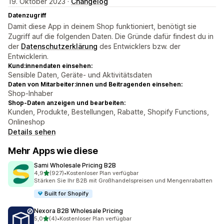
19. Oktober 2023 ·
Changelog
Datenzugriff
Damit diese App in deinem Shop funktioniert, benötigt sie
Zugriff auf die folgenden Daten. Die Gründe dafür findest du in
der
Datenschutzerklärung
des Entwicklers bzw. der
Entwicklerin.
Kund:innendaten einsehen:
Sensible Daten, Geräte- und Aktivitätsdaten
Daten von Mitarbeiter:innen und Beitragenden einsehen:
Shop-Inhaber
Shop-Daten anzeigen und bearbeiten:
Kunden, Produkte, Bestellungen, Rabatte, Shopify Functions,
Onlineshop
Details sehen
Mehr Apps wie diese
Sami Wholesale Pricing B2B
von 5 Sternen
4,9
(927)
•
Kostenloser Plan verfügbar
927 Rezensionen insgesamt
Stärken Sie Ihr B2B mit Großhandelspreisen und Mengenrabatten
Built for Shopify
Nexora B2B Wholesale Pricing
von 5 Sternen
5,0
(4)
•
Kostenloser Plan verfügbar
4 Rezensionen insgesamt