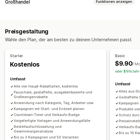
Rabatt-Typen
Großhandel
Funktionen anzeigen
Rabattcodes
Coupons
BOGO
Feste Preisgestaltung
Optionen zur Preisgestaltung
Preisstaffelung
Mengenrabatte
Mengenstaffelungen
Kundengruppen
Individuelle Preise
Rabattcodes
Pauschalrabatte
Prozentuale Rabatte
Massenrabatte
Preisgestaltung
Preisstaffelung
Mengenrabatte
Kunden-Tagging
Großhandelspreise
Kostenloser Versand
Versandtarife
Wähle den Plan, der am besten zu deinem Unternehmen passt.
Warenkorbrabatte
Checkout-Rabatte
Geschenke
Bestellverwaltung
Prämien
Zeitlich begrenzte Angebote
Countdown Timer
Massenverarbeitung
Mindestbestellmengen
Starter
Basic
Upselling-Rabatte
Cross-Selling-Rabatte
Popups
Banner
Bestellbeschränkungen
Versandoptionen
$9.90
Kostenlos
/ M
Dynamische Preise
Individuelle Rabatte
Mehrere Währungen
oder $99/Jahr 
Rabatte verwalten
Umfasst
Umfasst
Editor-Tool
Vorlagen
Massenbearbeitung
Alle vier Haupt-Rabattarten, kostenlos
Alles aus Sta
Pauschale, gestaffelte, ausgabenbasierte und
Währungsumrechnung
Lokalisierung
Kampagnen
Großmengenrabatte
Gestaffelte
Trigger und Regeln
Rabattstapelung
Automatisierungen
Anwendung nach Kategorie, Tag, Anbieter usw.
Kampagnen m
Kampagnen mit Start- und Endzeit planen
Produkte vo
Targeting
Geolokalisierung
Segmentierung
Tagging
Countdown-Timer und Verkaufs-Badge
Schutz durc
Filterung
Tracking
Berichterstattung
Analysen
Vorgefertigte Vorlagen und Anwendungsfälle
Preiseinste
Bestellaufschlüsselung und
Verkaufs-Ba
Gewinnmargenanalyse
Bis zu 10 K
Bis zu 3 Kampagnen und 50 Varianten