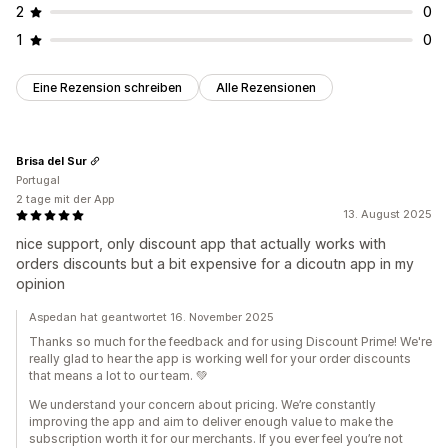
2
0
1
0
Eine Rezension schreiben
Alle Rezensionen
Brisa del Sur
Portugal
2 tage mit der App
13. August 2025
nice support, only discount app that actually works with
orders discounts but a bit expensive for a dicoutn app in my
opinion
Aspedan hat geantwortet 16. November 2025
Thanks so much for the feedback and for using Discount Prime! We're
really glad to hear the app is working well for your order discounts
that means a lot to our team. 💚
We understand your concern about pricing. We’re constantly
improving the app and aim to deliver enough value to make the
subscription worth it for our merchants. If you ever feel you’re not