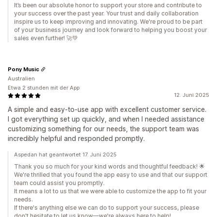
It’s been our absolute honor to support your store and contribute to
your success over the past year. Your trust and daily collaboration
inspire us to keep improving and innovating. We're proud to be part
of your business journey and look forward to helping you boost your
sales even further! 🚀💚
Pony Music
Australien
Etwa 2 stunden mit der App
12. Juni 2025
A simple and easy-to-use app with excellent customer service.
I got everything set up quickly, and when I needed assistance
customizing something for our needs, the support team was
incredibly helpful and responded promptly.
Aspedan hat geantwortet 17. Juni 2025
Thank you so much for your kind words and thoughtful feedback! 🌟
We're thrilled that you found the app easy to use and that our support
team could assist you promptly.
It means a lot to us that we were able to customize the app to fit your
needs.
If there's anything else we can do to support your success, please
don't hesitate to let us know—we're always here to help!