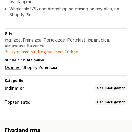
overlapping
Wholesale B2B and dropshipping pricing on any plan, no
Shopify Plus
Diller
İngilizce, Fransızca, Portekizce (Portekiz), İspanyolca,
Almancave İtalyanca
Bu uygulama şu dile çevrilmedi:Türkçe
Şunlarla birlikte çalışır:
Ödeme
Shopify Yöneticisi
Kategoriler
İndirimler
Özellikleri göster
İndirim türleri
Toptan satış
Özellikleri göster
İndirim kodları
Kuponlar
Bir alana bir bedava
Fiyatlandırma seçenekleri
Sabit fiyatlandırma
Kademeli fiyatlandırma
Müşteri grupları
Özel fiyatlandırma
İndirim kodları
Hacim bazlı indirimler
Adet indirimleri
Sabit indirimler
Fiyatlandırma
Kademeli fiyatlandırma
Hacim bazlı indirimler
Yüzdelik indirimler
Toplu indirimler