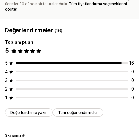
ücretler 30 günde bir faturalandırılır.
Tüm fiyatlandırma seçeneklerini
göster
Değerlendirmeler
(16)
Toplam puan
5
5
16
4
0
3
0
2
0
1
0
Değerlendirme yazın
Tüm değerlendirmeler
Skinarma