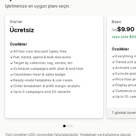
İşletmenize en uygun planı seçin.
Müşteri etiketleme
Toptan satış fiyatlandırması
Ücretsiz kargo
Kargo ücretleri
Sepet indirimleri
Ödemede indirim
Sipariş yönetimi
Starter
Basic
Hediyeler
Ödüller
Sınırlı süreli teklifler
Toplu işleme
Sipariş minimumları
Sipariş sınırları
$9.90
Ücretsiz
/ay
Geri sayım saatleri
Yukarı satış indirimleri
Kargo seçenekleri
Çoklu para birimi
veya yılda $99
Çapraz satış indirimleri
Açılır pencereler
Banner’lar
Özellikler
Dinamik fiyatlandırma
Özel indirimler
Özellikler
All four core discount types, free
Everything in
Flat, tiered, spend & bulk discounts
İndirimleri yönetme
Tiered unit 
Target by collection, tag, vendor, etc.
Düzenleyici aracı
Şablonlar
Toplu düzenleme
Activate ca
Schedule campaigns with start & end time
Exclude pro
Para birimi dönüştürme
Yerelleştirme
Kampanyalar
Countdown timer & sales badge
Price floor p
Ready-made templates & use cases
Tetikleyiciler ve kurallar
İndirim birleştirme
Otomasyonlar
Display pric
Order breakdown & profit margin analytic
Hedefleme
Coğrafi konum
Segmentasyon
Etiketleme
Customize s
Up to 3 campaigns and 50 variants
Up to 10 ca
Filtreleme
İzleme
Raporlama
Analizler
7 günlük ücre
Tüm ücretler USD cinsinden faturalandırılır. Yinelenen ve kullanıma dayalı