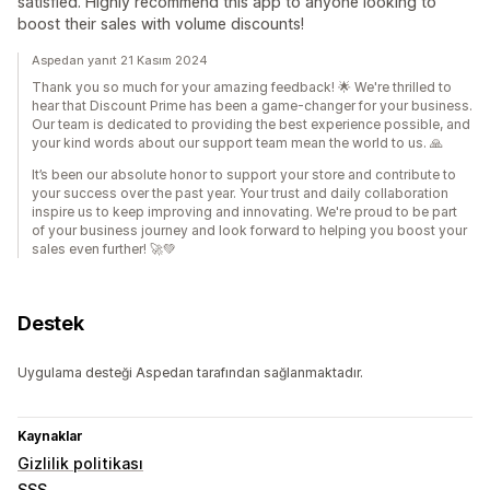
satisfied. Highly recommend this app to anyone looking to
boost their sales with volume discounts!
Aspedan yanıt 21 Kasım 2024
Thank you so much for your amazing feedback! 🌟 We're thrilled to
hear that Discount Prime has been a game-changer for your business.
Our team is dedicated to providing the best experience possible, and
your kind words about our support team mean the world to us. 🙏
It’s been our absolute honor to support your store and contribute to
your success over the past year. Your trust and daily collaboration
inspire us to keep improving and innovating. We're proud to be part
of your business journey and look forward to helping you boost your
sales even further! 🚀💚
Destek
Uygulama desteği Aspedan tarafından sağlanmaktadır.
Kaynaklar
Gizlilik politikası
SSS