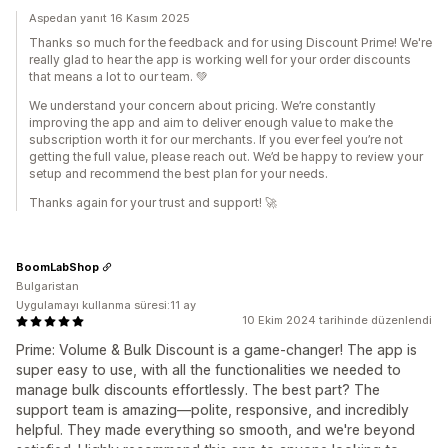
Aspedan yanıt 16 Kasım 2025
Thanks so much for the feedback and for using Discount Prime! We're
really glad to hear the app is working well for your order discounts
that means a lot to our team. 💚
We understand your concern about pricing. We’re constantly
improving the app and aim to deliver enough value to make the
subscription worth it for our merchants. If you ever feel you’re not
getting the full value, please reach out. We’d be happy to review your
setup and recommend the best plan for your needs.
Thanks again for your trust and support! 🚀
BoomLabShop
Bulgaristan
Uygulamayı kullanma süresi:11 ay
10 Ekim 2024 tarihinde düzenlendi
Prime: Volume & Bulk Discount is a game-changer! The app is
super easy to use, with all the functionalities we needed to
manage bulk discounts effortlessly. The best part? The
support team is amazing—polite, responsive, and incredibly
helpful. They made everything so smooth, and we're beyond