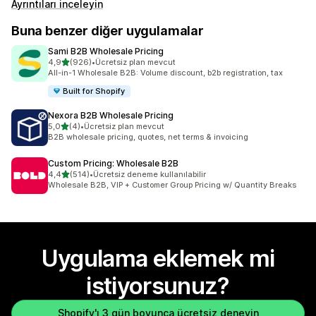
Ayrıntıları inceleyin
Buna benzer diğer uygulamalar
Sami B2B Wholesale Pricing
5 yıldız üzerinden
4,9
(926)
•
Ücretsiz plan mevcut
toplam 926 değerlendirme
All-in-1 Wholesale B2B: Volume discount, b2b registration, tax
Built for Shopify
Nexora B2B Wholesale Pricing
5 yıldız üzerinden
5,0
(4)
•
Ücretsiz plan mevcut
toplam 4 değerlendirme
B2B wholesale pricing, quotes, net terms & invoicing
Custom Pricing: Wholesale B2B
5 yıldız üzerinden
4,4
(514)
•
Ücretsiz deneme kullanılabilir
toplam 514 değerlendirme
Wholesale B2B, VIP + Customer Group Pricing w/ Quantity Breaks
Uygulama eklemek mi
istiyorsunuz?
Shopify'ı 3 gün boyunca ücretsiz deneyin