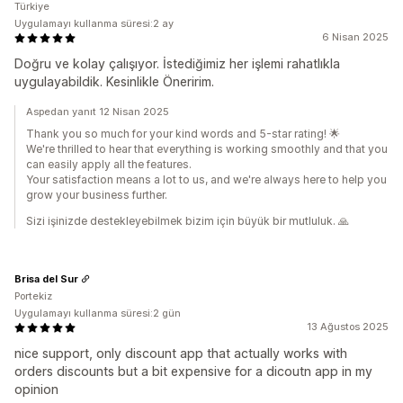
Türkiye
Uygulamayı kullanma süresi:2 ay
6 Nisan 2025
Doğru ve kolay çalışıyor. İstediğimiz her işlemi rahatlıkla
uygulayabildik. Kesinlikle Öneririm.
Aspedan yanıt 12 Nisan 2025
Thank you so much for your kind words and 5-star rating! 🌟
We're thrilled to hear that everything is working smoothly and that you
can easily apply all the features.
Your satisfaction means a lot to us, and we're always here to help you
grow your business further.
Sizi işinizde destekleyebilmek bizim için büyük bir mutluluk. 🙏
Brisa del Sur
Portekiz
Uygulamayı kullanma süresi:2 gün
13 Ağustos 2025
nice support, only discount app that actually works with
orders discounts but a bit expensive for a dicoutn app in my
opinion