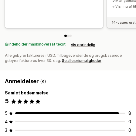
Mængderaba
Visning af ti
14-dages grat
Indeholder maskinoversat tekst
Vis oprindelig
Alle gebyrer faktureres i USD. Tilbagevendende og brugsbaserede
gebyrer faktureres hver 30. dag.
Se alle prismuligheder
Anmeldelser
(8)
Samlet bedømmelse
5
5
8
4
0
3
0