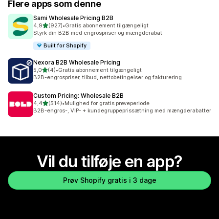
Flere apps som denne
Sami Wholesale Pricing B2B
ud af 5 stjerner
4,9
(927)
•
Gratis abonnement tilgængeligt
927 anmeldelser i alt
Styrk din B2B med engrospriser og mængderabat
Built for Shopify
Nexora B2B Wholesale Pricing
ud af 5 stjerner
5,0
(4)
•
Gratis abonnement tilgængeligt
4 anmeldelser i alt
B2B-engrospriser, tilbud, nettobetingelser og fakturering
Custom Pricing: Wholesale B2B
ud af 5 stjerner
4,4
(514)
•
Mulighed for gratis prøveperiode
514 anmeldelser i alt
B2B-engros-, VIP- + kundegruppeprissætning med mængderabatter
Vil du tilføje en app?
Prøv Shopify gratis i 3 dage