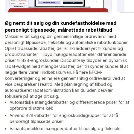
Øg nemt dit salg og din kundefastholdelse med
personligt tilpassede, målrettede rabattilbud
Maksimer dit salg og din gennemsnitlige ordreværdi med
personligt tilpassede, fleksible og automatiske rabatfunktioner.
Opret tilpassede rabatter, der er skræddersyet til kunder og
produktvarianter. Tilbyd mængderabatter eller differentierede
priser til B2B-engroskunder. DiscountRay tilbyder en dynamisk
rabat-widget med mængderabatter, der tilskynder kunder til at
lægge flere varer i indkøbskurven. Få flere BFCM-
konverteringer og en højere gennemsnitlig ordreværdi ved at
vise besparelser i realtid. Med planlægning af tilbud og
automatiseret rabatadministration kan du uden besvær
fokusere på at øge dit salg.
Automatiske mængderabatter og differentierede priser for at
opfordre til større køb.
Anvend B2B-rabatter for engroskundegrupper for at få
personligt tilpassede priser
Variantspecifikke mængderabatter til udsalg og fleksible