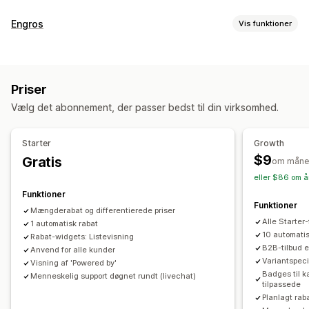
Rabattyper
Engros
Vis funktioner
Køb én, og få én gratis
Faste priser
Prismuligheder
Differentieret prissætning
Mængderabatter
Kundegrupper
Tilpassede priser
Antalsbegrænsning
Faste rabatter
Procentrabatter
Priser
Differentieret prissætning
Mængderabatter
Multivaluta
Masserabatter
Engrospriser
Gratis levering
Vælg det abonnement, der passer bedst til din virksomhed.
Login til engrossalg
Kundetagging
Leveringspriser
Rabatter i indkøbskurv
Rabatter ved betaling
Gaver
Belønninger
Produktpakker
Ordrestyring
Starter
Growth
Tidsbegrænsede tilbud
Mersalgsrabatter
Massebehandling
Produktsynlighed
Leveringsmuligheder
$9
Gratis
om måne
Krydssalgsrabatter
Bannere
Dynamiske priser
Lagerstatus
eller $86 om å
Tilpassede rabatter
Funktioner
Funktioner
Administration af rabatter
Mængderabat og differentierede priser
Alle Starter
1 automatisk rabat
Masseredigering
Tilpasning til lokale forhold
Kampagner
10 automatis
Rabat-widgets: Listevisning
Udløsere og regler
Kombinering af rabatter
B2B-tilbud e
Anvend for alle kunder
Variantspeci
Automatiseringer
Målretning
Geolokation
Segmentering
Visning af 'Powered by'
Badges til k
Menneskelig support døgnet rundt (livechat)
Tagging
Analyser
tilpassede
Planlagt rab