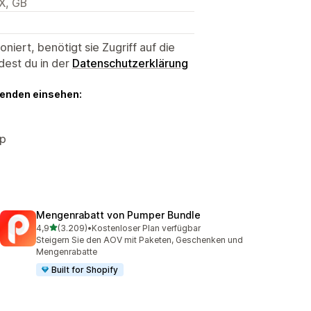
X, GB
niert, benötigt sie Zugriff auf die
dest du in der
Datenschutzerklärung
genden einsehen:
op
Mengenrabatt von Pumper Bundle
von 5 Sternen
4,9
(3.209)
•
Kostenloser Plan verfügbar
3209 Rezensionen insgesamt
Steigern Sie den AOV mit Paketen, Geschenken und
Mengenrabatte
Built for Shopify