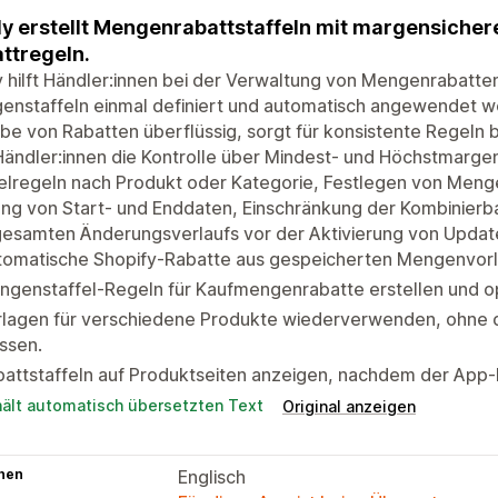
ly erstellt Mengenrabattstaffeln mit margensicher
ttregeln.
y hilft Händler:innen bei der Verwaltung von Mengenrabatten
enstaffeln einmal definiert und automatisch angewendet w
be von Rabatten überflüssig, sorgt für konsistente Regel
Händler:innen die Kontrolle über Mindest- und Höchstmargen
felregeln nach Produkt oder Kategorie, Festlegen von Me
ng von Start- und Enddaten, Einschränkung der Kombinierb
gesamten Änderungsverlaufs vor der Aktivierung von Updat
tomatische Shopify-Rabatte aus gespeicherten Mengenvorla
genstaffel-Regeln für Kaufmengenrabatte erstellen und op
lagen für verschiedene Produkte wiederverwenden, ohne di
ssen.
battstaffeln auf Produktseiten anzeigen, nachdem der App
hält automatisch übersetzten Text
Original anzeigen
hen
Englisch