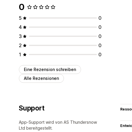
0
5
0
4
0
3
0
2
0
1
0
Eine Rezension schreiben
Alle Rezensionen
Support
Resso
App-Support wird von AS Thundersnow
Entwic
Ltd bereitgestellt.