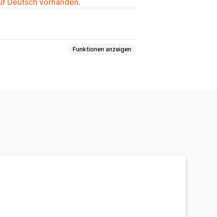
auf Deutsch vorhanden.
Funktionen anzeigen
te
Mengenstaffelungen
arenkorbrabatte
attstapelung
Targeting
attung