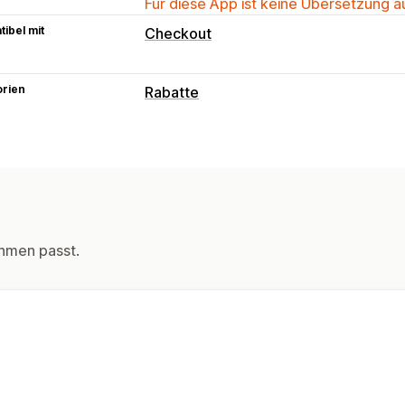
Für diese App ist keine Übersetzung 
ibel mit
Checkout
orien
Rabatte
Rabatt-Typen
BOGO
Preisstaffelung
Mengenrabat
Massenrabatte
Großhandelspreise
W
Dynamische Preise
Rabatte verwalten
hmen passt.
Editor-Tool
Massenbearbeitung
Rab
Segmentierung
Tagging
Berichterst