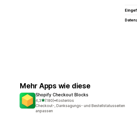
Eingef
Datenz
Mehr Apps wie diese
Shopify Checkout Blocks
von 5 Sternen
4,3
(180)
•
Kostenlos
180 Rezensionen insgesamt
Checkout-, Danksagungs- und Bestellstatusseiten
anpassen