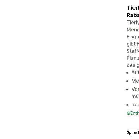
Tier
Raba
Tierl
Meng
Einga
gibt 
Staf
Planu
des 
Au
Men
Vor
mü
Ra
Ent
Sprac