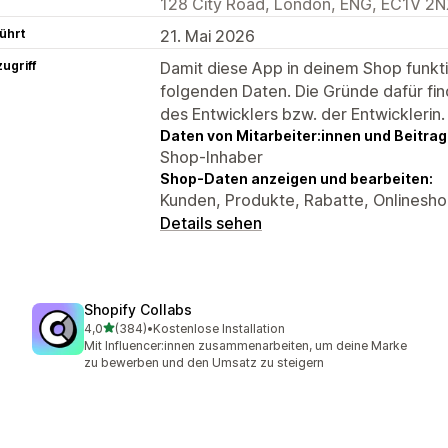
128 City Road, London, ENG, EC1V 2N
ührt
21. Mai 2026
ugriff
Damit diese App in deinem Shop funktio
folgenden Daten. Die Gründe dafür fin
des Entwicklers bzw. der Entwicklerin.
Daten von Mitarbeiter:innen und Beitra
Shop-Inhaber
Shop-Daten anzeigen und bearbeiten:
Kunden, Produkte, Rabatte, Onlinesh
Details sehen
Shopify Collabs
von 5 Sternen
4,0
(384)
•
Kostenlose Installation
384 Rezensionen insgesamt
Mit Influencer:innen zusammenarbeiten, um deine Marke
zu bewerben und den Umsatz zu steigern