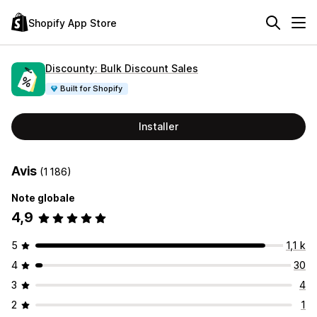
Shopify App Store
Discounty: Bulk Discount Sales
Built for Shopify
Installer
Avis
(1 186)
Note globale
4,9
5
1,1 k
4
30
3
4
2
1