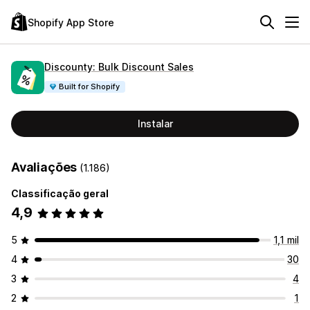
Shopify App Store
Discounty: Bulk Discount Sales
Built for Shopify
Instalar
Avaliações
(1.186)
Classificação geral
4,9
5
1,1 mil
4
30
3
4
2
1