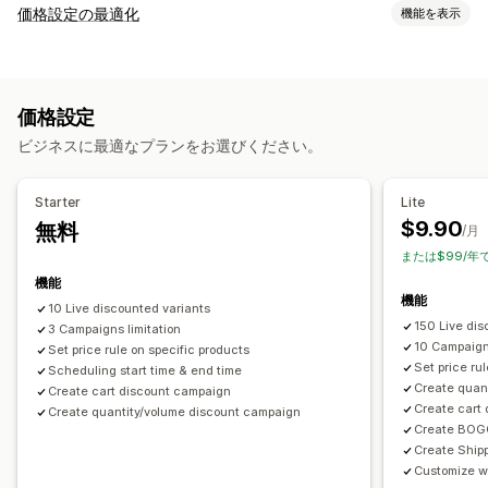
ディスカウントの種類
価格設定の最適化
機能を表示
クーポンコード
BOGO
固定価格設定
段階的な価格設定
価格設定管理
ボリュームディスカウント
数量割引
一律割引
価格ルール
割引率によるディスカウント
定額ディスカウント
割引率によるディスカウント
一括割引
卸売価格
無料配送
価格設定
ボリュームディスカウント
段階的ディスカウント
カスタム価格
カートディスカウント
チェックアウトディスカウント
ギフト
ビジネスに最適なプランをお選びください。
フラッシュセール
スケジュール
一括編集
リワード
定期購入
期間限定オファー
カウントダウンタイマー
アップセルディスカウント
クロスセルディスカウント
モニタリング
Starter
Lite
ポップアップ
バナー
動的価格設定
カスタムディスカウント
レポート
ダッシュボード
分析
$9.90
無料
/月
ディスカウント管理
または$99/年
一括編集
キャンペーン
ディスカウントの組み合わせ
機能
機能
オートメーション
ターゲティング
セグメンテーション
10 Live discounted variants
150 Live dis
3 Campaigns limitation
絞り込み
レポート
分析
10 Campaig
Set price rule on specific products
Set price ru
Scheduling start time & end time
Create quan
Create cart discount campaign
Create cart
Create quantity/volume discount campaign
Create BOGO
Create Ship
Customize w