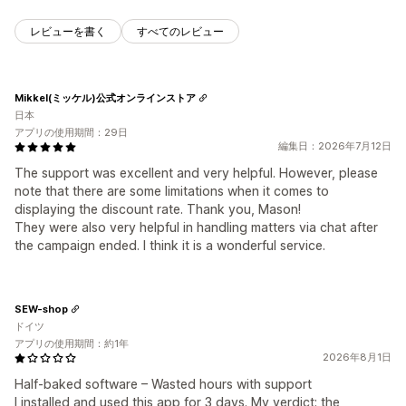
レビューを書く
すべてのレビュー
Mikkel(ミッケル)公式オンラインストア
日本
アプリの使用期間：29日
編集日：2026年7月12日
The support was excellent and very helpful. However, please
note that there are some limitations when it comes to
displaying the discount rate. Thank you, Mason!
They were also very helpful in handling matters via chat after
the campaign ended. I think it is a wonderful service.
SEW-shop
ドイツ
アプリの使用期間：約1年
2026年8月1日
Half-baked software – Wasted hours with support
I installed and used this app for 3 days. My verdict: the