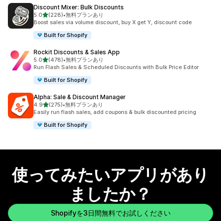
Discount Mixer: Bulk Discounts
5つ星中
5.0
(228)
•
無料プランあり
合計レビュー数：228件
Boost sales via volume discount, buy X get Y, discount code
Built for Shopify
Rockit Discounts & Sales App
5つ星中
5.0
(478)
•
無料プランあり
合計レビュー数：478件
Run Flash Sales & Scheduled Discounts with Bulk Price Editor
Built for Shopify
Alpha: Sale & Discount Manager
5つ星中
4.9
(275)
•
無料プランあり
合計レビュー数：275件
Easily run flash sales, add coupons & bulk discounted pricing
Built for Shopify
使ってみたいアプリがあり
ましたか？
Shopifyを3日間無料でお試しください