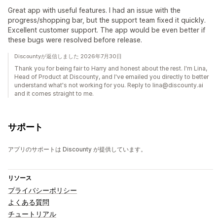
Great app with useful features. I had an issue with the
progress/shopping bar, but the support team fixed it quickly.
Excellent customer support. The app would be even better if
these bugs were resolved before release.
Discountyが返信しました 2026年7月30日
Thank you for being fair to Harry and honest about the rest. I'm Lina,
Head of Product at Discounty, and I've emailed you directly to better
understand what's not working for you. Reply to lina@discounty.ai
and it comes straight to me.
サポート
アプリのサポートは Discounty が提供しています。
リソース
プライバシーポリシー
よくある質問
チュートリアル