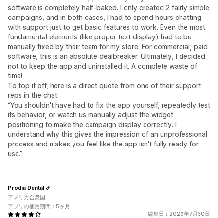
software is completely half-baked. I only created 2 fairly simple
campaigns, and in both cases, I had to spend hours chatting
with support just to get basic features to work. Even the most
fundamental elements (like proper text display) had to be
manually fixed by their team for my store. For commercial, paid
software, this is an absolute dealbreaker. Ultimately, I decided
not to keep the app and uninstalled it. A complete waste of
time!
To top it off, here is a direct quote from one of their support
reps in the chat:
“You shouldn't have had to fix the app yourself, repeatedly test
its behavior, or watch us manually adjust the widget
positioning to make the campaign display correctly. I
understand why this gives the impression of an unprofessional
process and makes you feel like the app isn't fully ready for
use.”
Prodia Dental
アメリカ合衆国
アプリの使用期間：5ヶ月
編集日：2026年7月30日