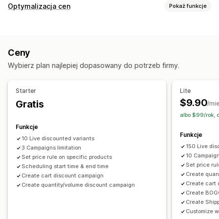
Rodzaje rabatów
Optymalizacja cen
Pokaż funkcje
Kody rabatowe
Dwa artykuły w cenie jednego
Stałe ceny
Zarządzanie cenami
Gradacja cen
Rabaty ilościowe
Progi ilościowe
Reguły cenowe
Rabaty procentowe
Zniżki zryczałtowane
Rabaty o stałej wartości
Rabaty procentowe
Ceny
Rabaty ilościowe
System poziomów rabatów
Rabaty zbiorcze
Ustalanie cen hurtowych
Wybierz plan najlepiej dopasowany do potrzeb firmy.
Niestandardowe ceny
Szybka wyprzedaż
Planowanie
Darmowa wysyłka
Rabaty w koszyku
Rabaty przy kasie
Edycja zbiorcza
Prezenty
Nagrody
Subskrypcje
Starter
Lite
Oferty ograniczone czasowo
Zegary do odliczania
Monitorowanie
$9.90
Gratis
/mi
Zniżki na droższe produkty
Zniżki na produkty dodatkowe
Raporty
Pulpity
Analizy
albo $99/rok, 
Wyskakujące okienka
Banery
Ceny dynamiczne
Funkcje
Niestandardowe rabaty
Funkcje
10 Live discounted variants
150 Live dis
3 Campaigns limitation
Zarządzanie rabatami
10 Campaig
Set price rule on specific products
Edycja zbiorcza
Kampanie
Kumulowanie rabatów
Set price ru
Scheduling start time & end time
Create quan
Automatyzacje
Targetowanie
Segmentacja
Filtrowanie
Create cart discount campaign
Create cart
Create quantity/volume discount campaign
Raportowanie
Analizy
Create BOGO
Create Ship
Customize w