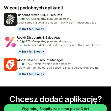
Więcej podobnych aplikacji
Discount Mixer: Bulk Discounts
na 5 gwiazdek
5,0
(228)
•
Bezpłatny plan jest dostępny
Łączna liczba recenzji: 228
Boost sales via volume discount, buy X get Y, discount code
Built for Shopify
Rockit Discounts & Sales App
na 5 gwiazdek
5,0
(478)
•
Bezpłatny plan jest dostępny
Łączna liczba recenzji: 478
Run Flash Sales & Scheduled Discounts with Bulk Price Editor
Built for Shopify
Alpha: Sale & Discount Manager
na 5 gwiazdek
4,9
(277)
•
Bezpłatny plan jest dostępny
Łączna liczba recenzji: 277
Easily run flash sales, add coupons & bulk discounted pricing
Built for Shopify
Chcesz dodać aplikację?
Wypróbuj Shopify za darmo przez 3 dni