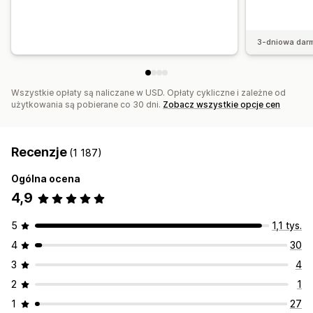
3-dniowa dar
Wszystkie opłaty są naliczane w USD. Opłaty cykliczne i zależne od
użytkowania są pobierane co 30 dni.
Zobacz wszystkie opcje cen
Recenzje
(1 187)
Ogólna ocena
4,9
5
1,1 tys.
4
30
3
4
2
1
1
27