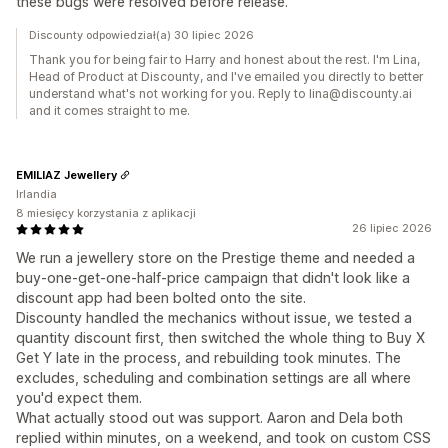
these bugs were resolved before release.
Discounty odpowiedział(a) 30 lipiec 2026
Thank you for being fair to Harry and honest about the rest. I'm Lina,
Head of Product at Discounty, and I've emailed you directly to better
understand what's not working for you. Reply to lina@discounty.ai
and it comes straight to me.
EMILIAZ Jewellery
Irlandia
8 miesięcy korzystania z aplikacji
26 lipiec 2026
We run a jewellery store on the Prestige theme and needed a
buy-one-get-one-half-price campaign that didn't look like a
discount app had been bolted onto the site.
Discounty handled the mechanics without issue, we tested a
quantity discount first, then switched the whole thing to Buy X
Get Y late in the process, and rebuilding took minutes. The
excludes, scheduling and combination settings are all where
you'd expect them.
What actually stood out was support. Aaron and Dela both
replied within minutes, on a weekend, and took on custom CSS