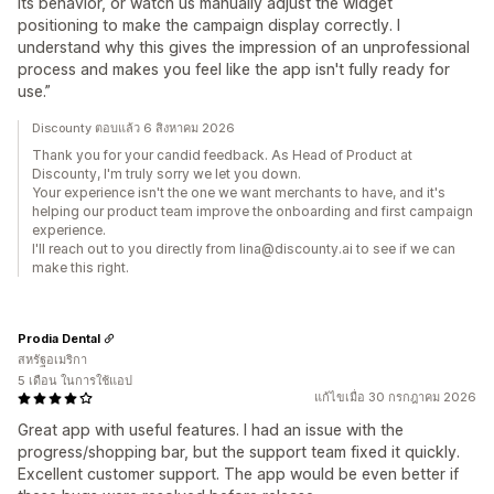
its behavior, or watch us manually adjust the widget
positioning to make the campaign display correctly. I
understand why this gives the impression of an unprofessional
process and makes you feel like the app isn't fully ready for
use.”
Discounty ตอบแล้ว 6 สิงหาคม 2026
Thank you for your candid feedback. As Head of Product at
Discounty, I'm truly sorry we let you down.
Your experience isn't the one we want merchants to have, and it's
helping our product team improve the onboarding and first campaign
experience.
I'll reach out to you directly from lina@discounty.ai to see if we can
make this right.
Prodia Dental
สหรัฐอเมริกา
5 เดือน ในการใช้แอป
แก้ไขเมื่อ 30 กรกฎาคม 2026
Great app with useful features. I had an issue with the
progress/shopping bar, but the support team fixed it quickly.
Excellent customer support. The app would be even better if