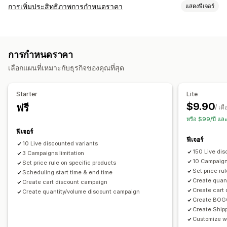
ประเภทส่วนลด
การเพิ่มประสิทธิภาพการกำหนดราคา
แสดงฟีเจอร์
รหัสส่วนลด
BOGO
การกำหนดราคาแบบคงที่
การจัดการการกำหนดราคา
การกำหนดราคาตามปริมาณการสั่งซื้อ
ส่วนลดตามปริมาณ
กฎการกำหนดราคา
เปอร์เซ็นต์ส่วนลด
ส่วนลดแบบคงที่
ตัวแบ่งปริมาณ
ส่วนลดแบบคงที่
เปอร์เซ็นต์ส่วนลด
การกำหนดราคา
ส่วนลดตามปริมาณ
ส่วนลดตามระดับ
ส่วนลดจำนวนมาก
การกำหนดราคาค้าส่ง
การจัดส่งฟรี
เลือกแผนที่เหมาะกับธุรกิจของคุณที่สุด
การกำหนดราคาแบบกำหนดเอง
แฟลชเซลล์
การกำหนดเวลา
ส่วนลดในตะกร้าสินค้า
เช็คเอาท์ส่วนลด
ของขวัญ
รางวัล
การแก้ไขจำนวนมาก
การสมัครใช้งาน
ข้อเสนอมีระยะเวลาจำกัด
ตัวนับเวลาถอยหลัง
Starter
Lite
ส่วนลดเพิ่มยอดขาย
ส่วนลดข้ามการขาย
ป๊อปอัพ
แบนเนอร์
การตรวจสอบ
$9.90
ฟรี
/ เด
การกำหนดราคาแบบไดนามิก
ส่วนลดที่กำหนดเอง
รายงาน
แดชบอร์ด
การวิเคราะห์
หรือ $99/ปี แล
การจัดการส่วนลด
ฟีเจอร์
ฟีเจอร์
การแก้ไขจำนวนมาก
แคมเปญ
การเรียงซ้อนส่วนลด
10 Live discounted variants
150 Live dis
3 Campaigns limitation
การทำงานอัตโนมัติ
การกำหนดเป้าหมาย
การแบ่งกลุ่ม
การกรอง
10 Campaig
Set price rule on specific products
การรายงาน
การวิเคราะห์
Set price ru
Scheduling start time & end time
Create quan
Create cart discount campaign
Create cart
Create quantity/volume discount campaign
Create BOGO
Create Ship
Customize w