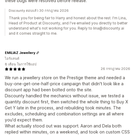
these bugs were resolved before release.
Discounty ตอบแล้ว 30 กรกฎาคม 2026
Thank you for being fair to Harry and honest about the rest. I'm Lina,
Head of Product at Discounty, and I've emailed you directly to better
understand what's not working for you. Reply to lina@discounty.ai
and it comes straight to me.
EMILIAZ Jewellery
ไอร์แลนด์
8 เดือน ในการใช้แอป
26 กรกฎาคม 2026
We run a jewellery store on the Prestige theme and needed a
buy-one-get-one-half-price campaign that didn't look like a
discount app had been bolted onto the site.
Discounty handled the mechanics without issue, we tested a
quantity discount first, then switched the whole thing to Buy X
Get Y late in the process, and rebuilding took minutes. The
excludes, scheduling and combination settings are all where
you'd expect them.
What actually stood out was support. Aaron and Dela both
replied within minutes, on a weekend, and took on custom CSS