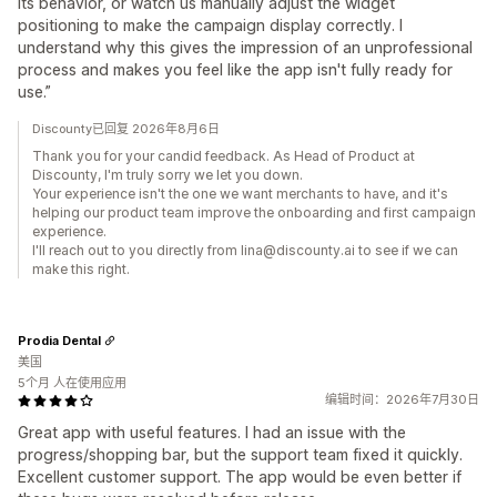
its behavior, or watch us manually adjust the widget
positioning to make the campaign display correctly. I
understand why this gives the impression of an unprofessional
process and makes you feel like the app isn't fully ready for
use.”
Discounty已回复 2026年8月6日
Thank you for your candid feedback. As Head of Product at
Discounty, I'm truly sorry we let you down.
Your experience isn't the one we want merchants to have, and it's
helping our product team improve the onboarding and first campaign
experience.
I'll reach out to you directly from lina@discounty.ai to see if we can
make this right.
Prodia Dental
美国
5个月 人在使用应用
编辑时间：2026年7月30日
Great app with useful features. I had an issue with the
progress/shopping bar, but the support team fixed it quickly.
Excellent customer support. The app would be even better if