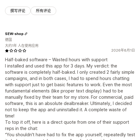
撰写评论
所有评论
SEW-shop
德国
大约1年 人在使用应用
2026年8月1日
Half-baked software – Wasted hours with support
I installed and used this app for 3 days. My verdict: the
software is completely half-baked. I only created 2 fairly simple
campaigns, and in both cases, I had to spend hours chatting
with support just to get basic features to work. Even the most
fundamental elements (like proper text display) had to be
manually fixed by their team for my store. For commercial, paid
software, this is an absolute dealbreaker. Ultimately, I decided
not to keep the app and uninstalled it. A complete waste of
time!
To top it off, here is a direct quote from one of their support
reps in the chat:
“You shouldn't have had to fix the app yourself, repeatedly test