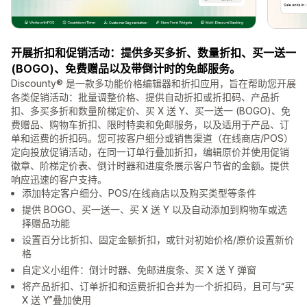
开展折扣和促销活动：提供多买多折、数量折扣、买一送一
(BOGO)、免费赠品以及带倒计时的免邮服务。
Discounty® 是一款多功能价格编辑器和折扣应用，旨在帮助您开展
各类促销活动：批量调整价格、提供自动折扣或折扣码、产品折
扣、多买多折和数量阶梯定价、买 X 送 Y、买一送一 (BOGO)、免
费赠品、购物车折扣、限时特卖和免邮服务，以及适用于产品、订
单和运费的折扣码。您可按客户细分或销售渠道（在线商店/POS）
定向投放促销活动，在同一订单行叠加折扣，编辑原价并使用促销
徽章、阶梯定价表、倒计时器和进度条展示客户节省的金额。提供
响应迅速的客户支持。
添加特定客户细分、POS/在线商店以及购买类型等条件
提供 BOGO、买一送一、买 X 送 Y 以及自动添加到购物车或选
择赠品功能
设置百分比折扣、固定金额折扣，或针对初始价格/原价设置新价
格
自定义小组件：倒计时器、免邮进度条、买 X 送 Y 弹窗
将产品折扣、订单折扣和运费折扣合并为一个折扣码，且可与“买
X 送 Y”叠加使用