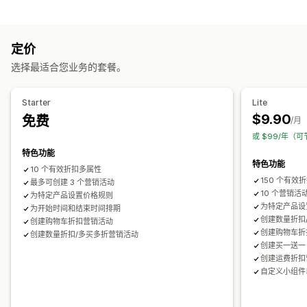
定价管理
固定折扣
百分比折扣
批量折扣
批发价
免运费
购物车折扣
定价规则
百分比折扣
固定折扣
批量折扣
分层折扣
自定义定价
结账折扣
礼品
奖励
订阅
限时优惠
倒数计时器
增销折扣
定价
限时抢购
安排日程
批量编辑
交叉销售折扣
弹出窗口
横幅
动态定价
自定义折扣
选择最适合您业务的套餐。
监控
运费折扣
报告
控制面板
分析
批量编辑
宣传活动
折扣叠加
自动化
定向
细分
筛选
报告
Starter
Lite
分析
$9.90
免费
/月
或 $99/年（可
特色功能
特色功能
10 个有效折扣多属性
150 个有效
最多可创建 3 个营销活动
10 个营销活
为特定产品设置价格规则
为特定产品设
为开始时间和结束时间排期
创建数量折扣
创建购物车折扣营销活动
创建购物车折
创建数量折扣/多买多折营销活动
创建买一送一 (
创建运费折扣
自定义小组件