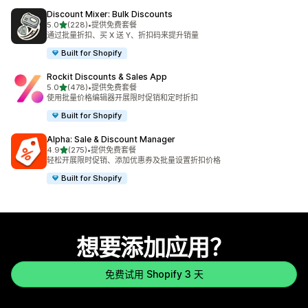
Discount Mixer: Bulk Discounts
星（满分 5 星）
5.0
(228)
•
提供免费套餐
总共 228 条评论
通过批量折扣、买 X 送 Y、折扣码来提升销量
Built for Shopify
Rockit Discounts & Sales App
星（满分 5 星）
5.0
(478)
•
提供免费套餐
总共 478 条评论
使用批量价格编辑器开展限时促销和定时折扣
Built for Shopify
Alpha: Sale & Discount Manager
星（满分 5 星）
4.9
(275)
•
提供免费套餐
总共 275 条评论
轻松开展限时促销、添加优惠券及批量设置折扣价格
Built for Shopify
想要添加应用？
免费试用 Shopify 3 天