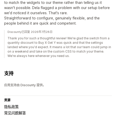
to match the widgets to our theme rather than telling us it
wasn't possible. Dela flagged a problem with our setup before
we'd noticed it ourselves. That's rare.
Straightforward to configure, genuinely flexible, and the
people behind it are quick and competent.
Discounty已回复 2026年7月28日
Thank you for such a thoughtful review! We're glad the switch from a
quantity discount to Buy X Get Y was quick and that the settings
landed where you'd expect. It means a lot that our team could jump in
on a weekend and take on the custom CSS to match your theme.
We're always here whenever you need us.
支持
应用支持由 Discounty 提供。
资源
隐私政策
常见问题解答