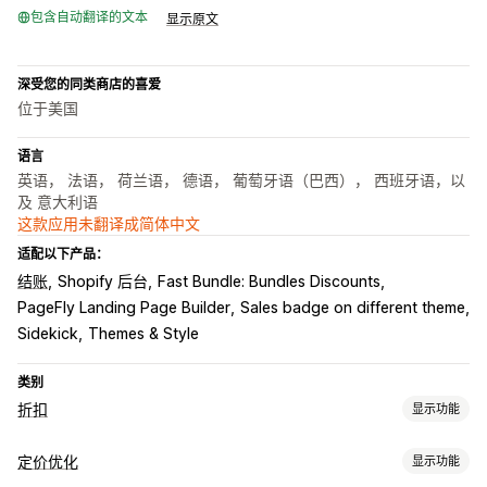
包含自动翻译的文本
显示原文
深受您的同类商店的喜爱
位于美国
语言
英语， 法语， 荷兰语， 德语， 葡萄牙语（巴西）， 西班牙语，以
及 意大利语
这款应用未翻译成简体中文
适配以下产品：
结账
Shopify 后台
Fast Bundle: Bundles Discounts
PageFly Landing Page Builder
Sales badge on different theme
Sidekick
Themes & Style
类别
折扣
显示功能
折扣类型
定价优化
显示功能
折扣码
买一送一
固定定价
分层定价
批量折扣
数量折扣