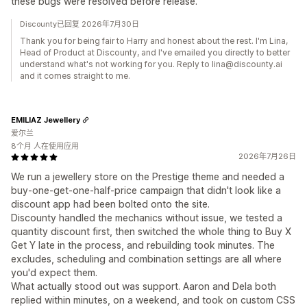
these bugs were resolved before release.
Discounty已回复 2026年7月30日
Thank you for being fair to Harry and honest about the rest. I'm Lina,
Head of Product at Discounty, and I've emailed you directly to better
understand what's not working for you. Reply to lina@discounty.ai
and it comes straight to me.
EMILIAZ Jewellery
爱尔兰
8个月 人在使用应用
2026年7月26日
We run a jewellery store on the Prestige theme and needed a
buy-one-get-one-half-price campaign that didn't look like a
discount app had been bolted onto the site.
Discounty handled the mechanics without issue, we tested a
quantity discount first, then switched the whole thing to Buy X
Get Y late in the process, and rebuilding took minutes. The
excludes, scheduling and combination settings are all where
you'd expect them.
What actually stood out was support. Aaron and Dela both
replied within minutes, on a weekend, and took on custom CSS