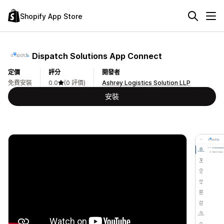
Shopify App Store
Dispatch Solutions App Connect
定價
評分
開發者
免費安裝
0.0
(0 評價)
Ashrey Logistics Solution LLP
安裝