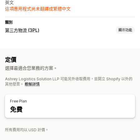
英文
這項應用程式尚未翻譯成繁體中文
類別
第三方物流 (3PL)
顯示功能
訂單管理
出貨作業
批次處理
訂單路線規劃
託運單標籤
運費費率
定價
客製化包材
裝箱單
多家貨運業者追蹤
追蹤頁面
追蹤連結
選擇最適合您業務的方案。
顧客通知
追蹤記錄
退貨
退貨預付
Ashrey Logistics Solution LLP 可能另外收取費用，並開立 Shopify 以外的
庫存管理
其他發票。
瞭解詳情
自動同步
自訂規則
庫存提醒
多倉庫
SKU 對應
分析
Free Plan
免費
所有費用均以 USD 計價。