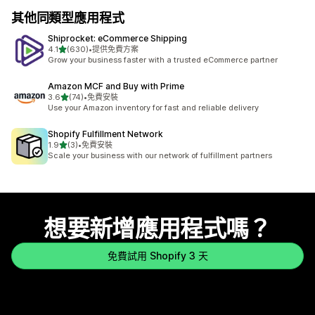
其他同類型應用程式
Shiprocket: eCommerce Shipping
滿分 5 顆星
4.1
(630)
•
提供免費方案
共有 630 則評價
Grow your business faster with a trusted eCommerce partner
Amazon MCF and Buy with Prime
滿分 5 顆星
3.6
(74)
•
免費安裝
共有 74 則評價
Use your Amazon inventory for fast and reliable delivery
Shopify Fulfillment Network
滿分 5 顆星
1.9
(3)
•
免費安裝
共有 3 則評價
Scale your business with our network of fulfillment partners
想要新增應用程式嗎？
免費試用 Shopify 3 天