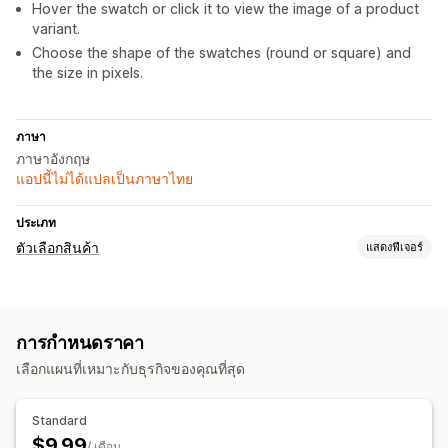
Hover the swatch or click it to view the image of a product
variant.
Choose the shape of the swatches (round or square) and
the size in pixels.
ภาษา
ภาษาอังกฤษ
แอปนี้ไม่ได้แปลเป็นภาษาไทย
ประเภท
ตัวเลือกสินค้า
แสดงฟีเจอร์
การปรับแต่ง
ตัวอย่าง
การกำหนดราคา
การกำหนดราคา
เลือกแผนที่เหมาะกับธุรกิจของคุณที่สุด
การกำหนดราคาจำนวนมาก
ค่าบริการตัวเลือกสินค้า
สินค้าคงคลัง
Standard
$9.99
ซ่อนสินค้าหมดสต็อก
แสดงสินค้าในสต็อก
การอัปเดตด้วยตนเอง
/ เดือน