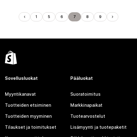
1
5
6
7
8
9
Sovellusluokat
Pääluokat
Myyntikanavat
Suoratoimitus
Tuotteiden etsiminen
Markkinapaikat
Tuotteiden myyminen
Tuotearvostelut
Tilaukset ja toimitukset
Lisämyynti ja tuotepaketit