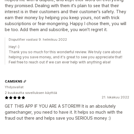
they promised. Dealing with them it's plain to see that their
interest is in their customers and their customer's safety. They
earn their money by helping you keep yours, not with trick
subscriptions or fear-mongering. Happy I chose them, you will
be too. Add them and subscribe, you won't regret it.
Disputifier vastasi 9. helmikuu 2022
Hey! :)
Thank you so much for this wonderful review. We truly care about
helping you save money, and it's great to see you appreciate that!
Feel free to reach out if we can ever help with anything else!
CAMSKNS
Yhdysvallat
2 kuukautta sovelluksen käyttöä
21. lokakuu 2022
GET THIS APP IF YOU ARE A STORE!!!!! It is an absolutely
gamechanger, you need to have it. It helps so much with the
fraud out there and helps save you SERIOUS money :)