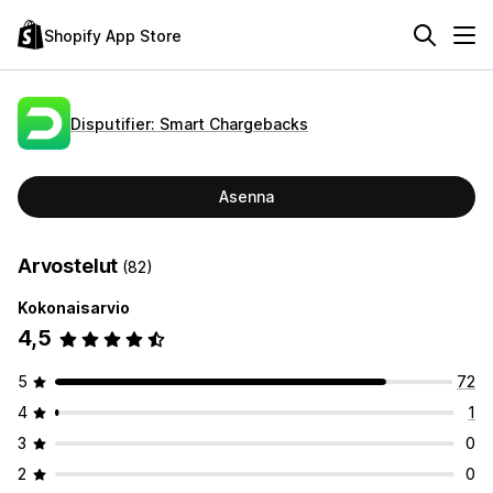
Shopify App Store
Disputifier: Smart Chargebacks
Asenna
Arvostelut
(82)
Kokonaisarvio
4,5
5
72
4
1
3
0
2
0