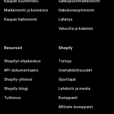
Kaupan suunnittelu
Sähköpostimarkkinointi
Markkinointi ja konversio
Hakukoneoptimointi
Kaupan hallinnointi
Lähetys
Valuutta ja käännös
Resurssit
Shopify
Shopifyn ohjekeskus
Tietoja
API-dokumentaatio
Uramahdollisuudet
Shopify-yhteisö
Sijoittajat
Shopify-blogi
Lehdistö ja media
Tutkimus
Kumppanit
Affiliate-kumppanit