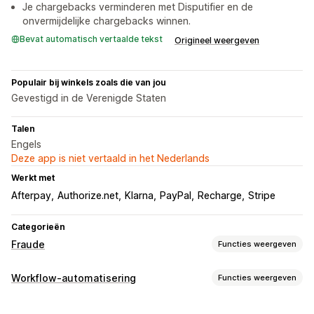
Je chargebacks verminderen met Disputifier en de
onvermijdelijke chargebacks winnen.
Bevat automatisch vertaalde tekst
Origineel weergeven
Populair bij winkels zoals die van jou
Gevestigd in de Verenigde Staten
Talen
Engels
Deze app is niet vertaald in het Nederlands
Werkt met
Afterpay
Authorize.net
Klarna
PayPal
Recharge
Stripe
Categorieën
Fraude
Functies weergeven
Fraudetypen
Workflow-automatisering
Functies weergeven
Bots
Terugboekingen
Nepaccounts
Betalingen
Phishing
Automatiseringstaken
Misbruik van cadeaubonnen
Bezorging