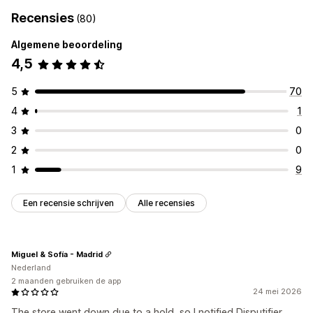
Recensies
(80)
Algemene beoordeling
4,5
5
70
4
1
3
0
2
0
1
9
Een recensie schrijven
Alle recensies
Miguel & Sofía - Madrid
Nederland
2 maanden gebruiken de app
24 mei 2026
The store went down due to a hold, so I notified Disputifier