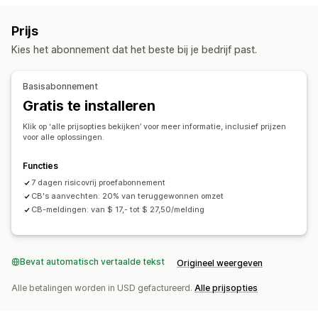
Klantentags
E-mailantwoorden
Fraudedetectie
Preventietools
Prijs
Tags voor bestellingen
Betaalstatus
Producttags
Validatie van bestelling
Pauzering van bestelling
Kies het abonnement dat het beste bij je bedrijf past.
Aanpassing
Automatische annulering
Aangepaste regels
Blocklists
API's
Voorwaardelijke logica
Aangepaste triggers
Identiteitsverificatie
Spamblokkering
Bot-detectie
Basisabonnement
Automatische gegevenssynchronisatie
AI-detectie
Fraudefilters
Geautomatiseerde workflows
Gratis te installeren
Aangepaste workflows
Meerdere winkels
Meldingen en analytics
Klik op ‘alle prijsopties bekijken’ voor meer informatie, inclusief prijzen
voor alle oplossingen.
Risicomeldingen
Terugboekingsmeldingen
Verdachte activiteit
Aangepaste meldingen
Functies
Fraudemeldingen
Terugboekingsanalytics
7 dagen risicovrij proefabonnement
CB's aanvechten: 20% van teruggewonnen omzet
Risicorapporten
App-meldingen
E-mailmeldingen
CB-meldingen: van $ 17,- tot $ 27,50/melding
Bevat automatisch vertaalde tekst
Origineel weergeven
Alle betalingen worden in USD gefactureerd.
Alle prijsopties