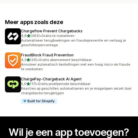
Meer apps zoals deze
Chargeflow Prevent Chargebacks
van 5 sterren
4,8
(363)
•
Gratis te installeren
363 recensies in totaal
Automatiseer terugboekingen en fraudepreventie en verlaag je
geschillenpercentage
FraudBlock Fraud Prevention
van 5 sterren
4,3
(26)
•
Gratis abonnement beschikbaar
26 recensies in totaal
Annuleer automatisch bestellingen met een hoog risico om fraude
te voorkomen
ChargePay‑Chargeback AI Agent
van 5 sterren
5,0
(17)
•
Gratis proefperiode beschikbaar
17 recensies in totaal
Reacties op geschillen automatiseren en je misgelopen omzet door
chargebacks terugkrijgen
Built for Shopify
Wil je een app toevoegen?