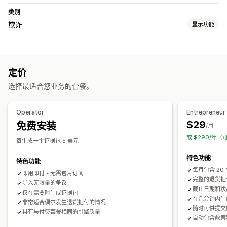
类别
欺诈
显示功能
欺诈类型
拒付
定价
预防工具
选择最适合您业务的套餐。
订单验证
自定义规则
自动化工作流程
提醒和分析
Operator
Entrepreneur
$29
免费安装
拒付分析
风险报告
/月
或 $290/年（
每生成一个证据包 5 美元
特色功能
特色功能
每月包含 20
即用即付 - 无需包月订阅
完整的退货拒
导入无限量的争议
截止日期和状
仅在需要时生成证据包
在几分钟内生
非常适合偶尔发生退货拒付的情况
随时可供提交的
具有与付费套餐相同的引擎质量
自动包含政策