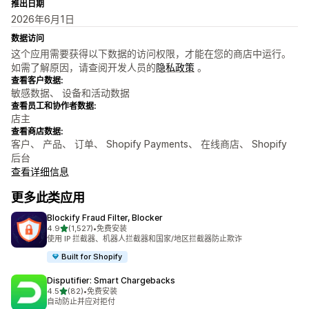
推出日期
2026年6月1日
数据访问
这个应用需要获得以下数据的访问权限，才能在您的商店中运行。
如需了解原因，请查阅开发人员的
隐私政策
。
查看客户数据:
敏感数据、 设备和活动数据
查看员工和协作者数据:
店主
查看商店数据:
客户、 产品、 订单、 Shopify Payments、 在线商店、 Shopify
后台
查看详细信息
更多此类应用
Blockify Fraud Filter, Blocker
星（满分 5 星）
4.9
(1,527)
•
免费安装
总共 1527 条评论
使用 IP 拦截器、机器人拦截器和国家/地区拦截器防止欺诈
Built for Shopify
Disputifier: Smart Chargebacks
星（满分 5 星）
4.5
(82)
•
免费安装
总共 82 条评论
自动防止并应对拒付