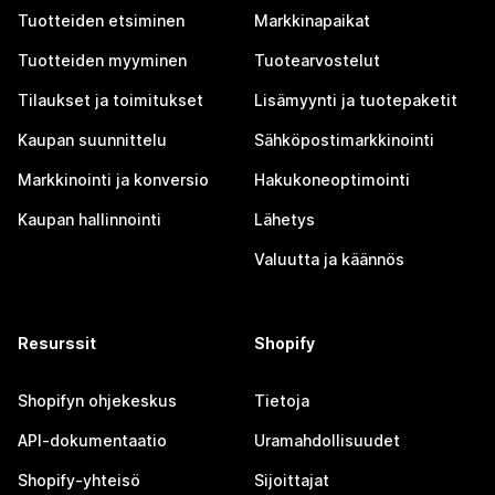
Tuotteiden etsiminen
Markkinapaikat
Tuotteiden myyminen
Tuotearvostelut
Tilaukset ja toimitukset
Lisämyynti ja tuotepaketit
Kaupan suunnittelu
Sähköpostimarkkinointi
Markkinointi ja konversio
Hakukoneoptimointi
Kaupan hallinnointi
Lähetys
Valuutta ja käännös
Resurssit
Shopify
Shopifyn ohjekeskus
Tietoja
API-dokumentaatio
Uramahdollisuudet
Shopify-yhteisö
Sijoittajat