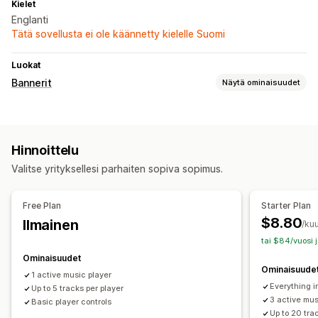
Kielet
Englanti
Tätä sovellusta ei ole käännetty kielelle Suomi
Luokat
Bannerit
Näytä ominaisuudet
Mukautukset
Bannerin sijainti
Taustat
Hinnoittelu
Valitse yrityksellesi parhaiten sopiva sopimus.
Free Plan
Starter Plan
$8.80
Ilmainen
/ku
tai $84/vuosi 
Ominaisuudet
Ominaisuude
1 active music player
Everything i
Up to 5 tracks per player
3 active mus
Basic player controls
Up to 20 tra