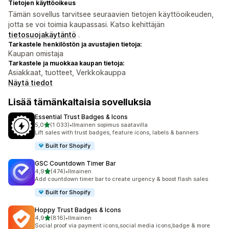
Tietojen käyttöoikeus
Tämän sovellus tarvitsee seuraavien tietojen käyttöoikeuden,
jotta se voi toimia kaupassasi. Katso kehittäjän
tietosuojakäytäntö
.
Tarkastele henkilöstön ja avustajien tietoja:
Kaupan omistaja
Tarkastele ja muokkaa kaupan tietoja:
Asiakkaat, tuotteet, Verkkokauppa
Näytä tiedot
Lisää tämänkaltaisia sovelluksia
Essential Trust Badges & Icons
/ 5 tähteä
5,0
(1 033)
•
Ilmainen sopimus saatavilla
1033 arvostelua yhteensä
Lift sales with trust badges, feature icons, labels & banners
Built for Shopify
GSC Countdown Timer Bar
/ 5 tähteä
4,9
(474)
•
Ilmainen
474 arvostelua yhteensä
Add countdown timer bar to create urgency & boost flash sales
Built for Shopify
Hoppy Trust Badges & Icons
/ 5 tähteä
4,9
(816)
•
Ilmainen
816 arvostelua yhteensä
Social proof via payment icons,social media icons,badge & more