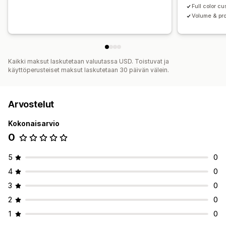
Full color c
Volume & pro
Kaikki maksut laskutetaan valuutassa USD. Toistuvat ja
käyttöperusteiset maksut laskutetaan 30 päivän välein.
Arvostelut
Kokonaisarvio
0
5
0
4
0
3
0
2
0
1
0