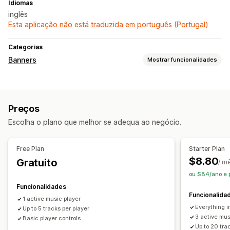
Idiomas
inglês
Esta aplicação não está traduzida em português (Portugal)
Categorias
Banners
Mostrar funcionalidades
Personalização
Posição do banner
Fundos
Preços
Escolha o plano que melhor se adequa ao negócio.
Free Plan
Starter Plan
$8.80
Gratuito
/ m
ou $84/ano e
Funcionalidades
Funcionalida
1 active music player
Everything i
Up to 5 tracks per player
3 active mus
Basic player controls
Up to 20 tra