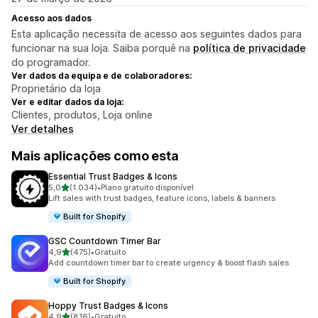
Acesso aos dados
Esta aplicação necessita de acesso aos seguintes dados para
funcionar na sua loja. Saiba porquê na
política de privacidade
do programador.
Ver dados da equipa e de colaboradores:
Proprietário da loja
Ver e editar dados da loja:
Clientes, produtos, Loja online
Ver detalhes
Mais aplicações como esta
Essential Trust Badges & Icons
de 5 estrelas
5,0
(1.034)
•
Plano gratuito disponível
1034 total de avaliações
Lift sales with trust badges, feature icons, labels & banners
Built for Shopify
GSC Countdown Timer Bar
de 5 estrelas
4,9
(475)
•
Gratuito
475 total de avaliações
Add countdown timer bar to create urgency & boost flash sales
Built for Shopify
Hoppy Trust Badges & Icons
de 5 estrelas
4,9
(816)
•
Gratuito