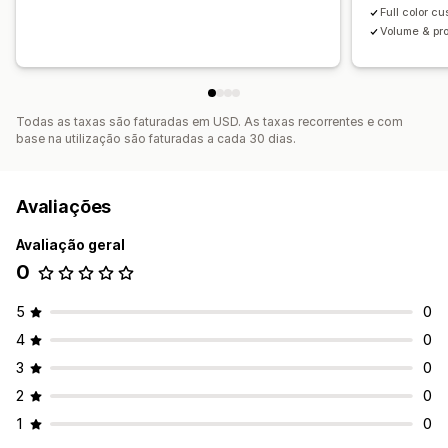
Full color c
Volume & pro
Todas as taxas são faturadas em USD. As taxas recorrentes e com
base na utilização são faturadas a cada 30 dias.
Avaliações
Avaliação geral
0
5
0
4
0
3
0
2
0
1
0