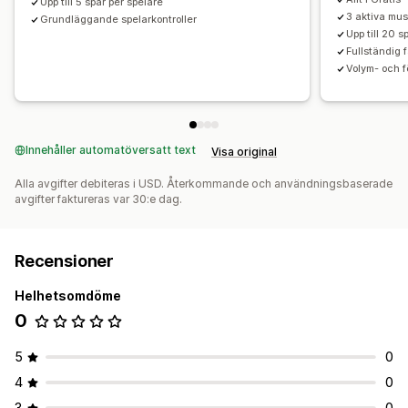
Upp till 5 spår per spelare
3 aktiva mus
Grundläggande spelarkontroller
Upp till 20 s
Fullständig
Volym- och f
Innehåller automatöversatt text
Visa original
Alla avgifter debiteras i USD. Återkommande och användningsbaserade
avgifter faktureras var 30:e dag.
Recensioner
Helhetsomdöme
0
5
0
4
0
3
0