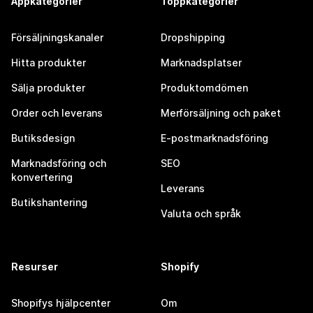
Appkategorier
Toppkategorier
Försäljningskanaler
Dropshipping
Hitta produkter
Marknadsplatser
Sälja produkter
Produktomdömen
Order och leverans
Merförsäljning och paket
Butiksdesign
E-postmarknadsföring
Marknadsföring och
SEO
konvertering
Leverans
Butikshantering
Valuta och språk
Resurser
Shopify
Shopifys hjälpcenter
Om