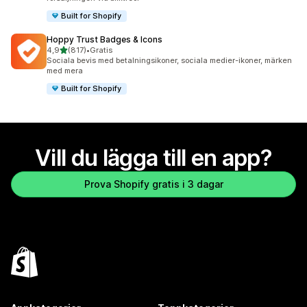
Built for Shopify
Hoppy Trust Badges & Icons
av 5 stjärnor
4,9
(817)
•
Gratis
817 recensioner totalt
Sociala bevis med betalningsikoner, sociala medier-ikoner, märken
med mera
Built for Shopify
Vill du lägga till en app?
Prova Shopify gratis i 3 dagar