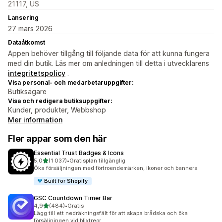
21117, US
Lansering
27 mars 2026
Dataåtkomst
Appen behöver tillgång till följande data för att kunna fungera
med din butik. Läs mer om anledningen till detta i utvecklarens
integritetspolicy
.
Visa personal- och medarbetaruppgifter:
Butiksägare
Visa och redigera butiksuppgifter:
Kunder, produkter, Webbshop
Mer information
Fler appar som den här
Essential Trust Badges & Icons
av 5 stjärnor
5,0
(1 037)
•
Gratisplan tillgänglig
1037 recensioner totalt
Öka försäljningen med förtroendemärken, ikoner och banners.
Built for Shopify
GSC Countdown Timer Bar
av 5 stjärnor
4,9
(484)
•
Gratis
484 recensioner totalt
Lägg till ett nedräkningsfält för att skapa brådska och öka
försäljningen vid blixtreor