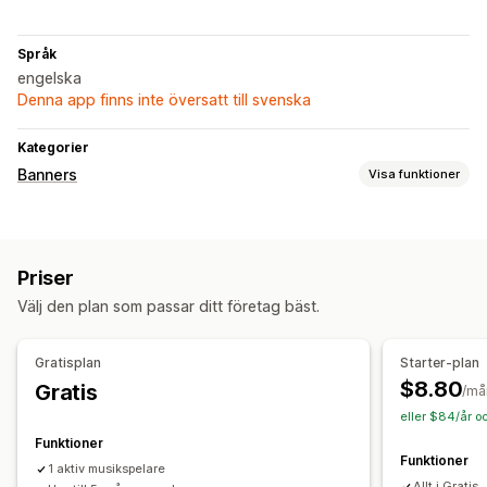
Språk
engelska
Denna app finns inte översatt till svenska
Kategorier
Banners
Visa funktioner
Anpassning
Bannerposition
Bakgrunder
Priser
Välj den plan som passar ditt företag bäst.
Gratisplan
Starter-plan
$8.80
Gratis
/må
eller $84/år o
Funktioner
Funktioner
1 aktiv musikspelare
Allt i Gratis