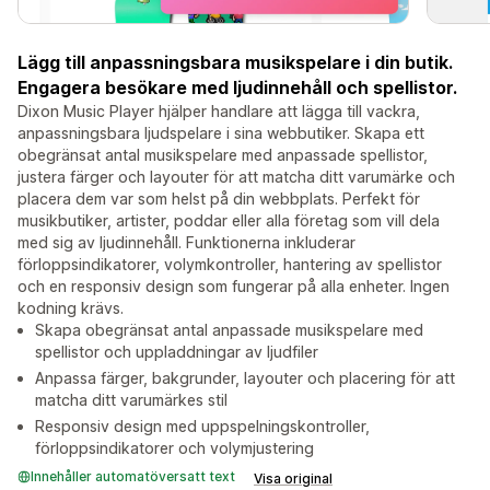
Lägg till anpassningsbara musikspelare i din butik.
Engagera besökare med ljudinnehåll och spellistor.
Dixon Music Player hjälper handlare att lägga till vackra,
anpassningsbara ljudspelare i sina webbutiker. Skapa ett
obegränsat antal musikspelare med anpassade spellistor,
justera färger och layouter för att matcha ditt varumärke och
placera dem var som helst på din webbplats. Perfekt för
musikbutiker, artister, poddar eller alla företag som vill dela
med sig av ljudinnehåll. Funktionerna inkluderar
förloppsindikatorer, volymkontroller, hantering av spellistor
och en responsiv design som fungerar på alla enheter. Ingen
kodning krävs.
Skapa obegränsat antal anpassade musikspelare med
spellistor och uppladdningar av ljudfiler
Anpassa färger, bakgrunder, layouter och placering för att
matcha ditt varumärkes stil
Responsiv design med uppspelningskontroller,
förloppsindikatorer och volymjustering
Innehåller automatöversatt text
Visa original