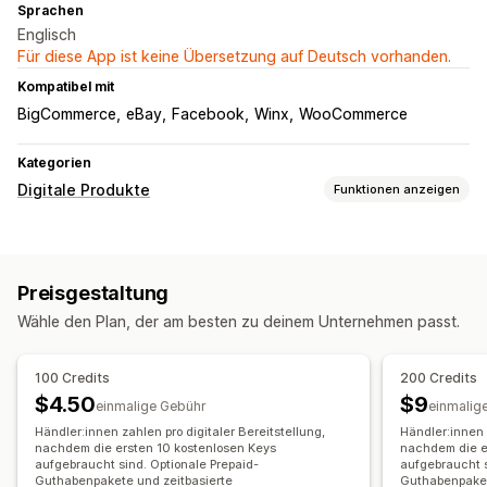
Sprachen
Englisch
Für diese App ist keine Übersetzung auf Deutsch vorhanden.
Kompatibel mit
BigCommerce
eBay
Facebook
Winx
WooCommerce
Kategorien
Digitale Produkte
Funktionen anzeigen
Produkttypen
E-Books
PDFs
Software
Benutzerdefiniert
Preisgestaltung
Download-Management
Wähle den Plan, der am besten zu deinem Unternehmen passt.
E-Mail-Zustellung
Sammel-Upload
Downloadbeschränkungen
Benutzerdefiniertes Links
100 Credits
200 Credits
Amazon S3 Storage
$4.50
$9
einmalige Gebühr
einmalig
Händler:innen zahlen pro digitaler Bereitstellung,
Händler:innen 
Dateisicherheit
nachdem die ersten 10 kostenlosen Keys
nachdem die e
Dateiverschlüsselung
Passwortschutz
aufgebraucht sind. Optionale Prepaid-
aufgebraucht s
Guthabenpakete und zeitbasierte
Guthabenpaket