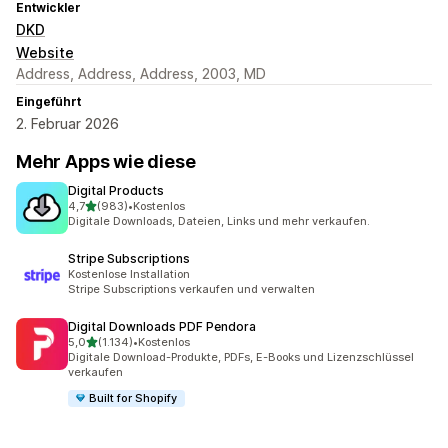
Entwickler
DKD
Website
Address, Address, Address, 2003, MD
Eingeführt
2. Februar 2026
Mehr Apps wie diese
Digital Products
von 5 Sternen
4,7
(983)
•
Kostenlos
983 Rezensionen insgesamt
Digitale Downloads, Dateien, Links und mehr verkaufen.
Stripe Subscriptions
Kostenlose Installation
Stripe Subscriptions verkaufen und verwalten
Digital Downloads PDF Pendora
von 5 Sternen
5,0
(1.134)
•
Kostenlos
1134 Rezensionen insgesamt
Digitale Download-Produkte, PDFs, E-Books und Lizenzschlüssel
verkaufen
Built for Shopify