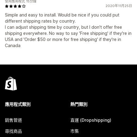
使用應用程式 15分鐘
2020年11月25日
Simple and easy to install. Would be nice if you could put
different shipping rates by country.
I can adjust shipping time by country, but I don't offer free
shipping everywhere. No way to say 'Free shipping' if they're in
USA and 'Order $50 or more for free shipping' if they're in
Canada
應用程式類別
熱門類別
銷售管道
直運 (Dropshipping)
尋找商品
市集