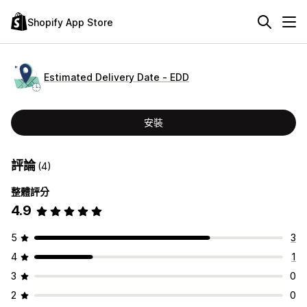
Shopify App Store
Estimated Delivery Date ‑ EDD
安裝
評論
(4)
整體評分
4.9
5
3
4
1
3
0
2
0