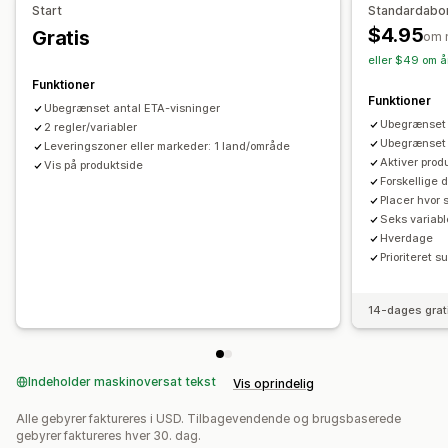
Start
Standardabo
$4.95
Gratis
om 
eller $49 om å
Funktioner
Funktioner
Ubegrænset antal ETA-visninger
Ubegrænset 
2 regler/variabler
Ubegrænset 
Leveringszoner eller markeder: 1 land/område
Aktiver prod
Vis på produktside
Forskellige d
Placer hvor 
Seks variabl
Hverdage
Prioriteret s
14-dages grat
Indeholder maskinoversat tekst
Vis oprindelig
Alle gebyrer faktureres i USD. Tilbagevendende og brugsbaserede
gebyrer faktureres hver 30. dag.