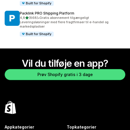
Built for Shopify
Packlink PRO Shipping Platform
ud af 5 stjerner
4,8
(868)
•
Gratis abonnement tilgængeligt
868 anmeldelser i alt
Leveringsløsninger med flere fragtfirmaer til e-handel og
markedspladser
Built for Shopify
Vil du tilføje en app?
Prøv Shopify gratis i 3 dage
Appkategorier
Topkategorier