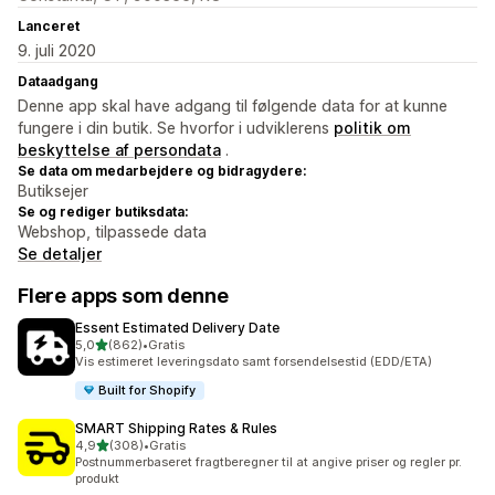
Lanceret
9. juli 2020
Dataadgang
Denne app skal have adgang til følgende data for at kunne
fungere i din butik. Se hvorfor i udviklerens
politik om
beskyttelse af persondata
.
Se data om medarbejdere og bidragydere:
Butiksejer
Se og rediger butiksdata:
Webshop, tilpassede data
Se detaljer
Flere apps som denne
Essent Estimated Delivery Date
ud af 5 stjerner
5,0
(862)
•
Gratis
862 anmeldelser i alt
Vis estimeret leveringsdato samt forsendelsestid (EDD/ETA)
Built for Shopify
SMART Shipping Rates & Rules
ud af 5 stjerner
4,9
(308)
•
Gratis
308 anmeldelser i alt
Postnummerbaseret fragtberegner til at angive priser og regler pr.
produkt