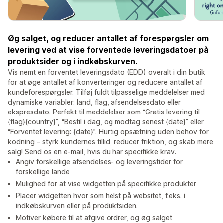
Øg salget, og reducer antallet af forespørgsler om
levering ved at vise forventede leveringsdatoer på
produktsider og i indkøbskurven.
Vis nemt en forventet leveringsdato (EDD) overalt i din butik
for at øge antallet af konverteringer og reducere antallet af
kundeforespørgsler. Tilføj fuldt tilpasselige meddelelser med
dynamiske variabler: land, flag, afsendelsesdato eller
ekspresdato. Perfekt til meddelelser som “Gratis levering til
{flag}{country}”, “Bestil i dag, og modtag senest {date}” eller
“Forventet levering: {date}”. Hurtig opsætning uden behov for
kodning – styrk kundernes tillid, reducer friktion, og skab mere
salg! Send os en e-mail, hvis du har specifikke krav.
Angiv forskellige afsendelses- og leveringstider for
forskellige lande
Mulighed for at vise widgetten på specifikke produkter
Placer widgetten hvor som helst på websitet, f.eks. i
indkøbskurven eller på produktsiden.
Motiver købere til at afgive ordrer, og øg salget