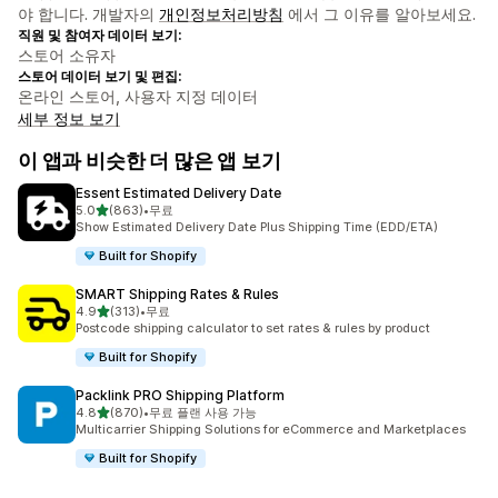
야 합니다. 개발자의
개인정보처리방침
에서 그 이유를 알아보세요.
직원 및 참여자 데이터 보기:
스토어 소유자
스토어 데이터 보기 및 편집:
온라인 스토어, 사용자 지정 데이터
세부 정보 보기
이 앱과 비슷한 더 많은 앱 보기
Essent Estimated Delivery Date
별 5개 중
5.0
(863)
•
무료
총 리뷰 863개
Show Estimated Delivery Date Plus Shipping Time (EDD/ETA)
Built for Shopify
SMART Shipping Rates & Rules
별 5개 중
4.9
(313)
•
무료
총 리뷰 313개
Postcode shipping calculator to set rates & rules by product
Built for Shopify
Packlink PRO Shipping Platform
별 5개 중
4.8
(870)
•
무료 플랜 사용 가능
총 리뷰 870개
Multicarrier Shipping Solutions for eCommerce and Marketplaces
Built for Shopify