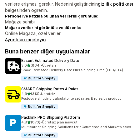
verilere erişmesi gerekir. Nedenini geliştiricinin
gizlilik politikası
belgesinden öğrenin.
Personel ve katkıda bulunan verilerini görüntüle:
Mağaza sahibi
Mağaza verilerini görüntüle ve düzenle:
Online Mağaza, özel veriler
Ayrıntıları inceleyin
Buna benzer diğer uygulamalar
Essent Estimated Delivery Date
5 yıldız üzerinden
5,0
(864)
•
Ücretsiz
toplam 864 değerlendirme
Show Estimated Delivery Date Plus Shipping Time (EDD/ETA)
Built for Shopify
SMART Shipping Rates & Rules
5 yıldız üzerinden
4,9
(313)
•
Ücretsiz
toplam 313 değerlendirme
Postcode shipping calculator to set rates & rules by product
Built for Shopify
Packlink PRO Shipping Platform
5 yıldız üzerinden
4,8
(870)
•
Ücretsiz plan mevcut
toplam 870 değerlendirme
Multicarrier Shipping Solutions for eCommerce and Marketplaces
Built for Shopify