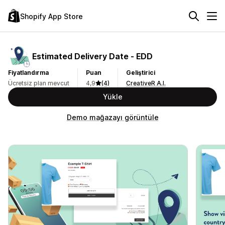
Shopify App Store
Estimated Delivery Date ‑ EDD
Fiyatlandırma
Puan
Geliştirici
Ücretsiz plan mevcut
4,9
(4)
CreativeR A.I.
Yükle
Demo mağazayı görüntüle