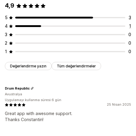
4,9
5
3
4
1
3
0
2
0
1
0
Değerlendirme yazın
Tüm değerlendirmeler
Drum Republic
Avustralya
Uygulamayı kullanma süresi:6 gün
25 Nisan 2025
Great app with awesome support.
Thanks Constantin!