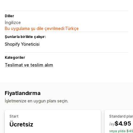
Diller
İngilizce
Bu uygulama şu dile çevrilmedi:Türkçe
Şunlarla birlikte çalışır:
Shopify Yöneticisi
Kategoriler
Teslimat ve teslim alım
Fiyatlandırma
İşletmenize en uygun planı seçin.
Start
Standard pla
$4.95
Ücretsiz
/ay
veya yılda $49