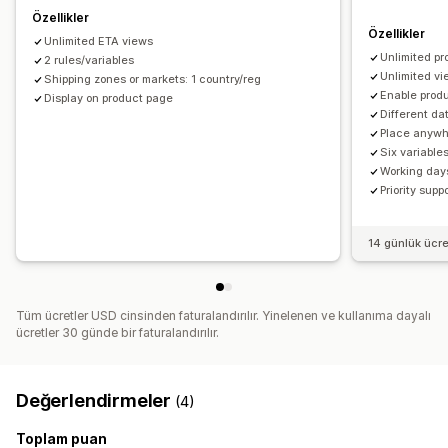
Özellikler
Özellikler
Unlimited ETA views
Unlimited pr
2 rules/variables
Unlimited v
Shipping zones or markets: 1 country/reg
Enable produ
Display on product page
Different da
Place anywh
Six variable
Working day
Priority supp
14 günlük ücr
Tüm ücretler USD cinsinden faturalandırılır. Yinelenen ve kullanıma dayalı
ücretler 30 günde bir faturalandırılır.
Değerlendirmeler
(4)
Toplam puan