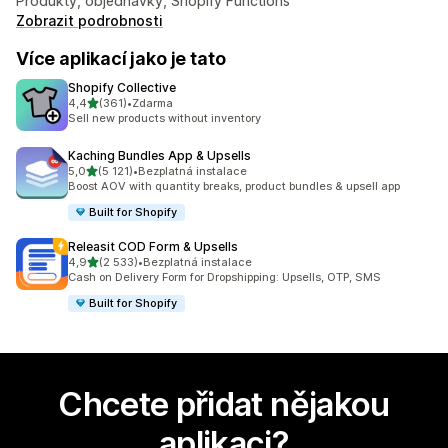
Produkty, objednávky, Shopify Functions
Zobrazit podrobnosti
Více aplikací jako je tato
Shopify Collective
z 5 hvězd
4,4
(361)
•
Zdarma
Celkový počet recenzí: 361
Sell new products without inventory
Kaching Bundles App & Upsells
z 5 hvězd
5,0
(5 121)
•
Bezplatná instalace
Celkový počet recenzí: 5121
Boost AOV with quantity breaks, product bundles & upsell app
Built for Shopify
Releasit COD Form & Upsells
z 5 hvězd
4,9
(2 533)
•
Bezplatná instalace
Celkový počet recenzí: 2533
Cash on Delivery Form for Dropshipping: Upsells, OTP, SMS
Built for Shopify
Chcete přidat nějakou
aplikaci?