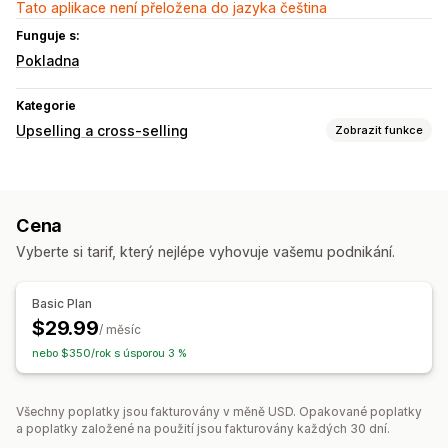
Tato aplikace není přeložena do jazyka čeština
Funguje s:
Pokladna
Kategorie
Upselling a cross-selling
Zobrazit funkce
Přizpůsobení
Upselling na stránce produktu
Doplňky jedním kliknutím
Cena
Výsuvný košík
Vyberte si tarif, který nejlépe vyhovuje vašemu podnikání.
Nabídky a doporučení
Doplňky produktů
Často nakupované společně
Basic Plan
$29.99
/ měsíc
nebo $350/rok s úsporou 3 %
Všechny poplatky jsou fakturovány v měně USD. Opakované poplatky
a poplatky založené na použití jsou fakturovány každých 30 dní.