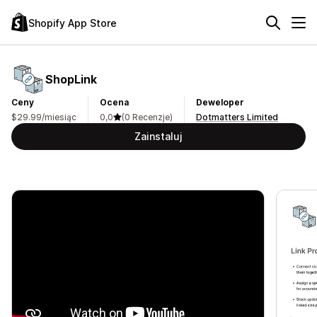
Shopify App Store
ShopLink
Ceny
Ocena
Deweloper
$29.99/miesiąc
0,0
(0 Recenzje)
Dotmatters Limited
Zainstaluj