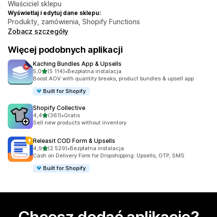
Właściciel sklepu
Wyświetlaj i edytuj dane sklepu:
Produkty, zamówienia, Shopify Functions
Zobacz szczegóły
Więcej podobnych aplikacji
Kaching Bundles App & Upsells
na 5 gwiazdek
5,0
(5 114)
•
Bezpłatna instalacja
Łączna liczba recenzji: 5114
Boost AOV with quantity breaks, product bundles & upsell app
Built for Shopify
Shopify Collective
na 5 gwiazdek
4,4
(361)
•
Gratis
Łączna liczba recenzji: 361
Sell new products without inventory
Releasit COD Form & Upsells
na 5 gwiazdek
4,9
(2 529)
•
Bezpłatna instalacja
Łączna liczba recenzji: 2529
Cash on Delivery Form for Dropshipping: Upsells, OTP, SMS
Built for Shopify