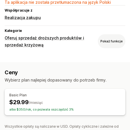
Ta aplikacja nie została przetłumaczona na język Polski
Współpracuje z
Realizacja zakupu
Kategorie
Oferuj sprzedaż droższych produktów i
Pokaż funkcje
sprzedaż krzyżową
Dostosowanie
Sprzedaż droższych produktów na stronie produktu
Ceny
Dodatki add-on obsługiwane jednym kliknięciem
Wybierz plan najlepiej dopasowany do potrzeb firmy.
Szuflada koszyka
Oferty i rekomendacje
Basic Plan
Dodatki do produktu
Często kupowane razem
$29.99
/miesiąc
albo $350/rok, co pozwala oszczędzić 3%
Wszystkie opłaty są naliczane w USD. Opłaty cykliczne i zależne od