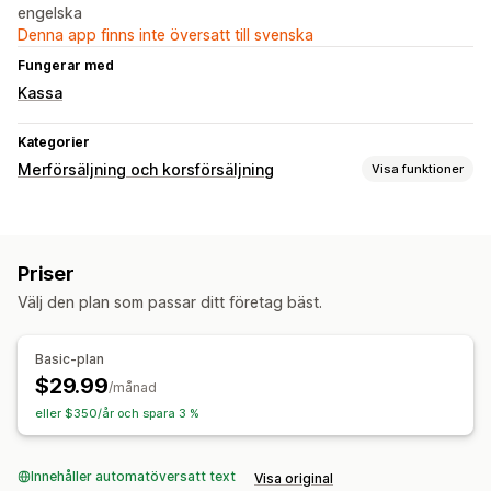
engelska
Denna app finns inte översatt till svenska
Fungerar med
Kassa
Kategorier
Merförsäljning och korsförsäljning
Visa funktioner
Anpassning
Merförsäljning på produktsidan
Tillägg på ett klick
Priser
Varukorgspanel
Välj den plan som passar ditt företag bäst.
Erbjudanden och rekommendationer
Produkttillägg
Sådant som ofta köps tillsammans
Basic-plan
$29.99
/månad
eller $350/år och spara 3 %
Innehåller automatöversatt text
Visa original