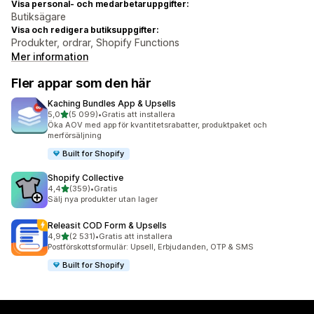
Visa personal- och medarbetaruppgifter:
Butiksägare
Visa och redigera butiksuppgifter:
Produkter, ordrar, Shopify Functions
Mer information
Fler appar som den här
Kaching Bundles App & Upsells
av 5 stjärnor
5,0
(5 099)
•
Gratis att installera
5099 recensioner totalt
Öka AOV med app för kvantitetsrabatter, produktpaket och
merförsäljning
Built for Shopify
Shopify Collective
av 5 stjärnor
4,4
(359)
•
Gratis
359 recensioner totalt
Sälj nya produkter utan lager
Releasit COD Form & Upsells
av 5 stjärnor
4,9
(2 531)
•
Gratis att installera
2531 recensioner totalt
Postförskottsformulär: Upsell, Erbjudanden, OTP & SMS
Built for Shopify