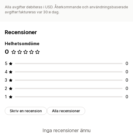
Alla avgifter debiteras i USD. Återkommande och användningsbaserade
avgifter faktureras var 30:e dag.
Recensioner
Helhetsomdöme
0
5
0
4
0
3
0
2
0
1
0
Skriv en recension
Alla recensioner
Inga recensioner ännu