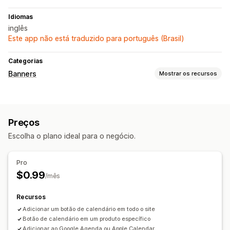
Idiomas
inglês
Este app não está traduzido para português (Brasil)
Categorias
Banners
Mostrar os recursos
Tipo de banner
Barra de anúncios
Notificação
Preços
Personalização
Escolha o plano ideal para o negócio.
Links e botões
Cor e fonte
Responsividade para dispositivos móveis
Pro
$0.99
/mês
Recursos
Adicionar um botão de calendário em todo o site
Botão de calendário em um produto específico
Adicionar ao Google Agenda ou Apple Calendar