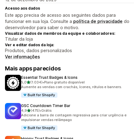
Acesso aos dados
Este app precisa de acesso aos seguintes dados para
funcionar em sua loja. Consulte a
política de privacidade
do
desenvolvedor para saber o motivo.
Visualizar dados de membros da equipe e colaboradores:
Titular da loja
Ver e editar dados da loja:
Produtos, dados personalizados
Ver informações
Mais apps parecidos
Essential Trust Badges & Icons
de 5 estrelas
5,0
(1.034)
•
Plano gratuito disponível
1034 avaliações ao todo
Aumente as vendas com crachás, ícones, rótulos e banners.
Built for Shopify
GSC Countdown Timer Bar
de 5 estrelas
4,9
(475)
•
Grátis
475 avaliações ao todo
Adicione a barra de contagem regressiva para criar urgência e
impulsionar vendas relâmpago
Built for Shopify
Hoppy Trust Badges & Icons