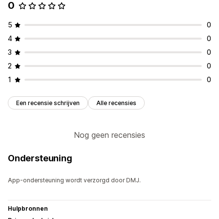
0
5
0
4
0
3
0
2
0
1
0
Een recensie schrijven
Alle recensies
Nog geen recensies
Ondersteuning
App-ondersteuning wordt verzorgd door DMJ.
Hulpbronnen