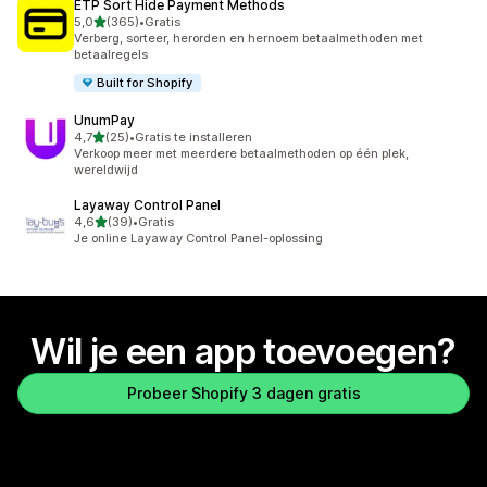
ETP Sort Hide Payment Methods
van 5 sterren
5,0
(365)
•
Gratis
365 recensies in totaal
Verberg, sorteer, herorden en hernoem betaalmethoden met
betaalregels
Built for Shopify
UnumPay
van 5 sterren
4,7
(25)
•
Gratis te installeren
25 recensies in totaal
Verkoop meer met meerdere betaalmethoden op één plek,
wereldwijd
Layaway Control Panel
van 5 sterren
4,6
(39)
•
Gratis
39 recensies in totaal
Je online Layaway Control Panel-oplossing
Wil je een app toevoegen?
Probeer Shopify 3 dagen gratis