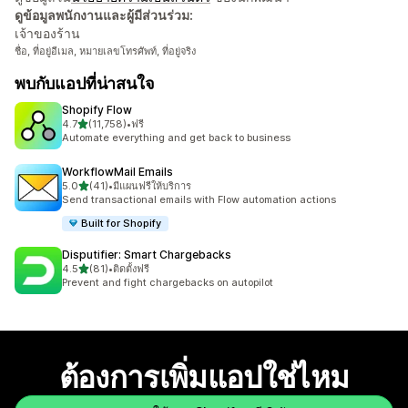
ดูข้อมูลพนักงานและผู้มีส่วนร่วม:
เจ้าของร้าน
ชื่อ, ที่อยู่อีเมล, หมายเลขโทรศัพท์, ที่อยู่จริง
พบกับแอปที่น่าสนใจ
Shopify Flow
เต็ม 5 ดาว
4.7
(11,758)
•
ฟรี
ทั้งหมด 11758 รีวิว
Automate everything and get back to business
WorkflowMail Emails
เต็ม 5 ดาว
5.0
(41)
•
มีแผนฟรีให้บริการ
ทั้งหมด 41 รีวิว
Send transactional emails with Flow automation actions
Built for Shopify
Disputifier: Smart Chargebacks
เต็ม 5 ดาว
4.5
(81)
•
ติดตั้งฟรี
ทั้งหมด 81 รีวิว
Prevent and fight chargebacks on autopilot
ต้องการเพิ่มแอปใช่ไหม