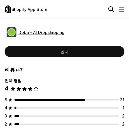
Shopify App Store
Doba ‑ AI Dropshipping
설치
리뷰
(43)
전체 평점
4
5
31
4
1
3
2
2
2