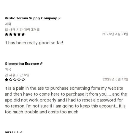
Rustic Terrain Supply Company
미국
앱 사용 기간 대략 2개월
2024년 3월 21일
It has been really good so far!
Glimmering Essence
미국
앱 사용 기간 8일
2025년 5월 17일
it is a pain in the ass to purchase something form my website
and then have to come here to purchase it from you..... and the
app did not work properly and i had to reset a password for
no reason. I'm not sure if i am going to keep this account... it is
too much trouble and costs too much
PETALIA