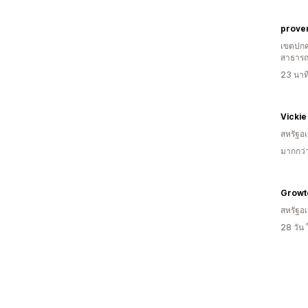
prove
เขตปกค
สาธารณ
23 นาท
Vickie
สหรัฐอเ
มากกว่า
Growt
สหรัฐอเ
28 วัน