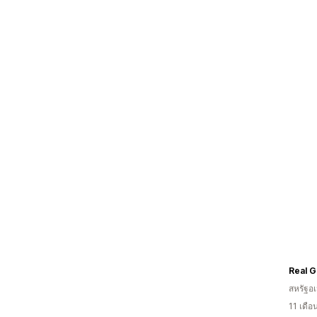
Real G
สหรัฐอเ
11 เดื