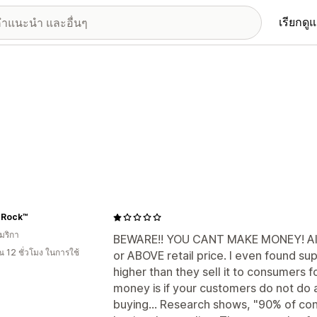
เรียกดู
 Rock™
มริกา
BEWARE!! YOU CANT MAKE MONEY! Almo
 12 ชั่วโมง ในการใช้
or ABOVE retail price. I even found supp
higher than they sell it to consumers 
money is if your customers do not do 
buying... Research shows, "90% of co