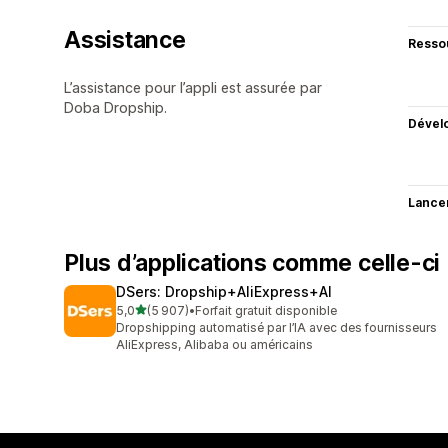
Assistance
Resso
L’assistance pour l’appli est assurée par
Doba Dropship.
Dével
Lance
Plus d’applications comme celle-ci
DSers: Dropship+AliExpress+AI
étoile(s) sur 5
5,0
(5 907)
•
Forfait gratuit disponible
5907 avis au total
Dropshipping automatisé par l’IA avec des fournisseurs
AliExpress, Alibaba ou américains