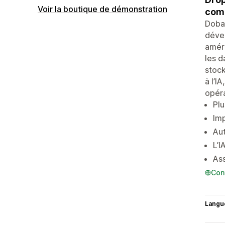
Voir la boutique de démonstration
comm
Doba 
dével
améri
les d
stock
à l’I
opéra
Plu
Imp
Aut
L’I
Ass
Con
Langu