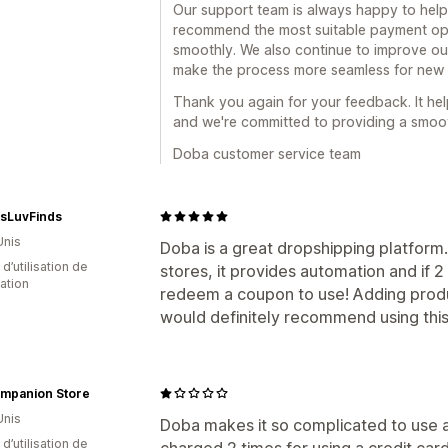
Our support team is always happy to hel
recommend the most suitable payment op
smoothly. We also continue to improve o
make the process more seamless for new s
Thank you again for your feedback. It hel
and we're committed to providing a smooth
Doba customer service team
sLuvFinds
Unis
Doba is a great dropshipping platform
 d’utilisation de
stores, it provides automation and if 
cation
redeem a coupon to use! Adding product
would definitely recommend using this
ompanion Store
Unis
Doba makes it so complicated to use a 
d’utilisation de
charged 2 times for using a credit car