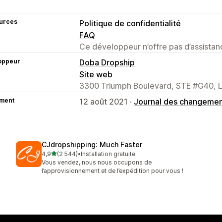
urces
Politique de confidentialité
FAQ
Ce développeur n’offre pas d’assistanc
oppeur
Doba Dropship
Site web
3300 Triumph Boulevard, STE #G40, L
ment
12 août 2021 ·
Journal des changeme
CJdropshipping: Much Faster
étoile(s) sur 5
4,9
(2 544)
•
Installation gratuite
2544 avis au total
Vous vendez, nous nous occupons de
l’approvisionnement et de l’expédition pour vous !