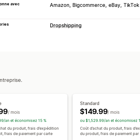
ionne avec
Amazon
Bigcommerce
eBay
TikTok
ories
Dropshipping
Les produits que vous pouvez vendre
Vêtements et accessoires
Sacs et b
Santé et beauté
Alimentation et boi
Art et loisirs créatifs
Divertissement 
Produits pour bébés
Articles de spor
ntreprise.
Matériel
Produits mûrs
Emplacements d’approvisionnement
États-Unis
e
Standard
99
$149.99
/ mois
/ mois
99/an et économisez 15 %
ou $1,529.99/an et économisez 
hat du produit, frais d’expédition
Coût d’achat du produit, frais d’e
t, frais de paiement par carte
du produit, frais de paiement par 