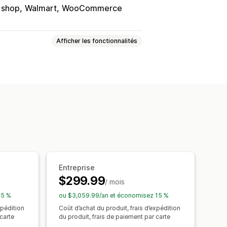
 shop
Walmart
WooCommerce
Afficher les fonctionnalités
agages
Maison et jardin
ssons
Électronique
et médias
Jouets et jeux
t
Produits pour animaux
Mobilier
Entreprise
$299.99
/ mois
15 %
ou $3,059.99/an et économisez 15 %
xpédition
Coût d’achat du produit, frais d’expédition
carte
du produit, frais de paiement par carte