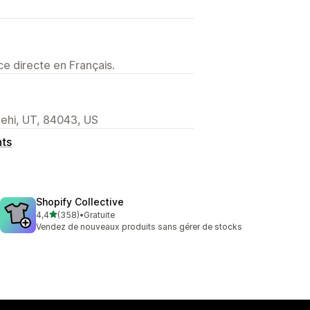
e directe en Français.
ehi, UT, 84043, US
nts
Shopify Collective
étoile(s) sur 5
4,4
(358)
•
Gratuite
358 avis au total
Vendez de nouveaux produits sans gérer de stocks