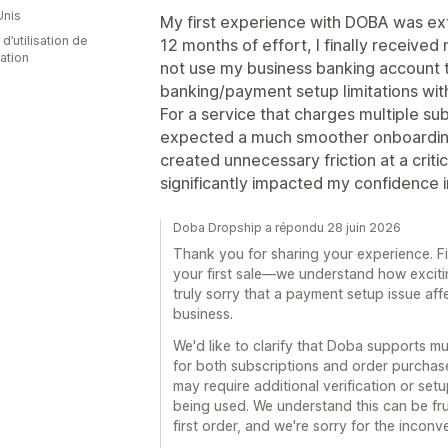
Unis
My first experience with DOBA was ext
d’utilisation de
12 months of effort, I finally received 
cation
not use my business banking account t
banking/payment setup limitations with
For a service that charges multiple sub
expected a much smoother onboardin
created unnecessary friction at a crit
significantly impacted my confidence i
Doba Dropship a répondu 28 juin 2026
Thank you for sharing your experience. Fir
your first sale—we understand how excitin
truly sorry that a payment setup issue af
business.
We'd like to clarify that Doba supports 
for both subscriptions and order purchas
may require additional verification or s
being used. We understand this can be frus
first order, and we're sorry for the inconv