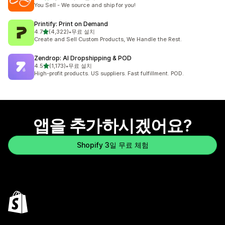
총 리뷰 2552개
You Sell - We source and ship for you!
Printify: Print on Demand
별 5개 중
4.7
(4,322)
•
무료 설치
총 리뷰 4322개
Create and Sell Custom Products, We Handle the Rest.
Zendrop: AI Dropshipping & POD
별 5개 중
4.5
(1,173)
•
무료 설치
총 리뷰 1173개
High-profit products. US suppliers. Fast fulfillment. POD.
앱을 추가하시겠어요?
Shopify 3일 무료 체험