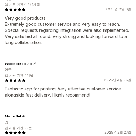
앱 사용 기간 대략 1개월
2025년 8월 9일
Very good products.
Extremely good customer service and very easy to reach.
Special requests regarding integration were also implemented.
Very satisfied all round. Very strong and looking forward to a
long collaboration.
Wallpapered Ltd.
영국
앱 사용 기간 4개월
2025년 3월 25일
Fantastic app for printing. Very attentive customer service
alongside fast delivery. Highly recommend!
ModelNet
영국
앱 사용 기간 22분
2025년 2월 27일