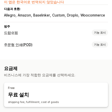
이 앱은 한국어로 번역되지 않았습니다
다음과 호환:
Allegro
Amazon
Baselinker
Custom
Droplo
Woocommerce
범주
드랍쉬핑
기능 표시
판매할 수 있는 제품
주문형 인쇄(POD)
기능 표시
의류 및 액세서리
집 및 정원
공예품
제품 맞춤 설정
조달(소싱) 위치
자사 브랜드
디자인 도구
실물 모형 생성기
개인 맞춤 설정
폴란드
요금제
제품
비즈니스에 가장 적합한 요금제를 선택하세요.
전체 인쇄
가방
담요
의류
자수
모자
음료수
명절 선물
홈 인테리어
월 아트
친환경
유기농
Free
무료 설치
배송 옵션
브랜드 없는 제품
대량 배송
맞춤형 배송
친환경 배송
shipping fee, fulfillment, cost of goods
전체 주문 처리
멀티 배송
실시간 업데이트
포괄적 가격 책정