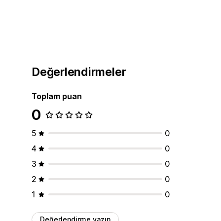
Değerlendirmeler
Toplam puan
0
5
0
4
0
3
0
2
0
1
0
Değerlendirme yazın