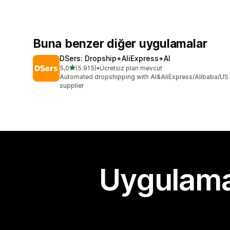
Buna benzer diğer uygulamalar
DSers: Dropship+AliExpress+AI
5 yıldız üzerinden
5,0
(5.915)
•
Ücretsiz plan mevcut
toplam 5915 değerlendirme
Automated dropshipping with AI&AliExpress/Alibaba/US
supplier
Uygulama