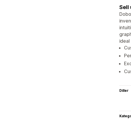
Sell
Dobox
inven
intui
graph
ideal
Cus
Per
Exc
Cus
Diller
Katego