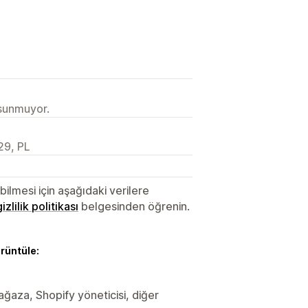
 sunmuyor.
29, PL
lmesi için aşağıdaki verilere
gizlilik politikası
belgesinden öğrenin.
örüntüle:
Mağaza, Shopify yöneticisi, diğer