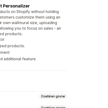
t Personalizer
ducts on Shopify without holding
ustomers customize them using an
heir own wallmural size, uploading
lowing you to focus on sales - an
zed products.
tor
ized products.
llment
d additional feature
Özellikleri göster
Özellikleri göster