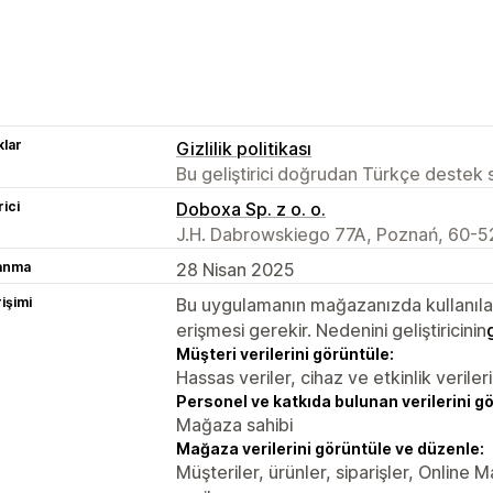
lar
Gizlilik politikası
Bu geliştirici doğrudan Türkçe destek
rici
Doboxa Sp. z o. o.
J.H. Dabrowskiego 77A, Poznań, 60-5
lanma
28 Nisan 2025
rişimi
Bu uygulamanın mağazanızda kullanılabi
erişmesi gerekir. Nedenini geliştiricinin
Müşteri verilerini görüntüle:
Hassas veriler, cihaz ve etkinlik verileri
Personel ve katkıda bulunan verilerini g
Mağaza sahibi
Mağaza verilerini görüntüle ve düzenle:
Müşteriler, ürünler, siparişler, Online 