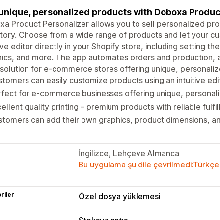
 unique, personalized products with Doboxa Produc
a Product Personalizer allows you to sell personalized pro
tory. Choose from a wide range of products and let your c
tive editor directly in your Shopify store, including setting t
ics, and more. The app automates orders and production, al
 solution for e-commerce stores offering unique, personali
tomers can easily customize products using an intuitive edi
fect for e-commerce businesses offering unique, personal
ellent quality printing – premium products with reliable fulfi
tomers can add their own graphics, product dimensions, an
İngilizce, Lehçeve Almanca
Bu uygulama şu dile çevrilmedi:Türkçe
riler
Özel dosya yüklemesi
Dosya türleri
Stoksuz satış