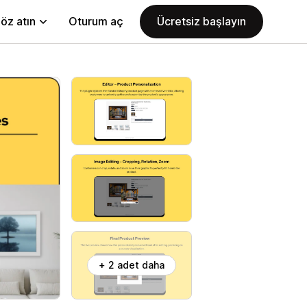
öz atın
Oturum aç
Ücretsiz başlayın
+ 2 adet daha