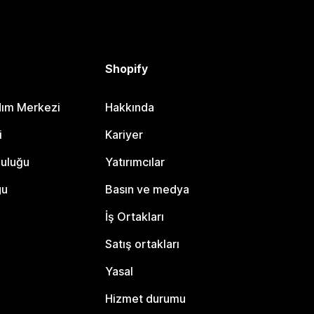
Shopify
dım Merkezi
Hakkında
i
Kariyer
luluğu
Yatırımcılar
gu
Basın ve medya
İş Ortakları
Satış ortakları
Yasal
Hizmet durumu