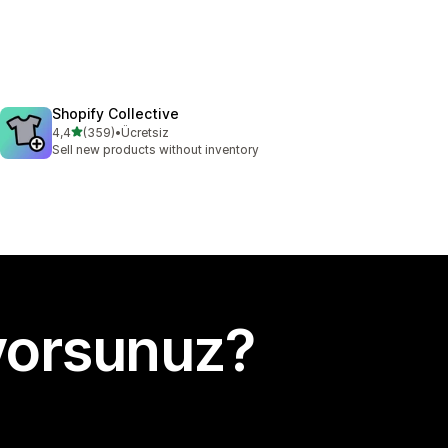
Shopify Collective
5 yıldız üzerinden
4,4
(359)
•
Ücretsiz
toplam 359 değerlendirme
Sell new products without inventory
yorsunuz?