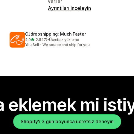
veriler
Ayrıntıları inceleyin
CJdropshipping: Much Faster
5 yıldız üzerinden
4,9
(2.547)
•
Ücretsiz yükleme
toplam 2547 değerlendirme
You Sell - We source and ship for you!
 eklemek mi isti
Shopify'ı 3 gün boyunca ücretsiz deneyin