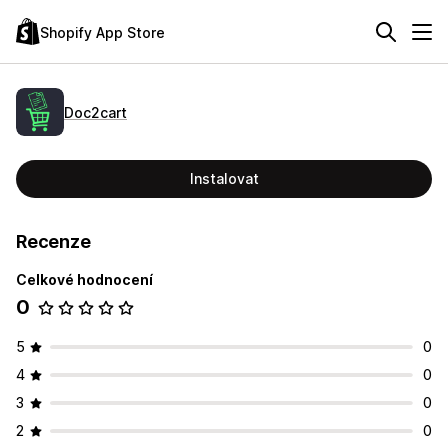
Shopify App Store
Doc2cart
Instalovat
Recenze
Celkové hodnocení
0
5
0
4
0
3
0
2
0