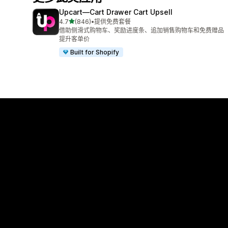
Upcart—Cart Drawer Cart Upsell
星（满分 5 星）
4.7
(846)
•
提供免费套餐
总共 846 条评论
借助侧滑式购物车、奖励进度条、追加销售购物车和免费赠品
提升客单价
Built for Shopify