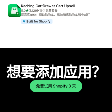
Kaching CartDrawer Cart Upsell
星（满分 5 星）
5.0
(1,129)
•
提供免费套餐
总共 1129 条评论
提高客单价：滑动购物车、追加销售购物车和免邮栏
Built for Shopify
想要添加应用？
免费试用 Shopify 3 天