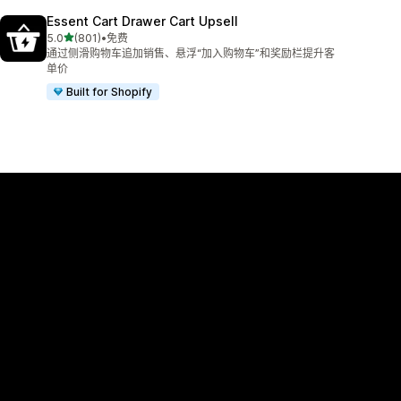
Essent Cart Drawer Cart Upsell
星（满分 5 星）
5.0
(801)
•
免费
总共 801 条评论
通过侧滑购物车追加销售、悬浮“加入购物车”和奖励栏提升客
单价
Built for Shopify