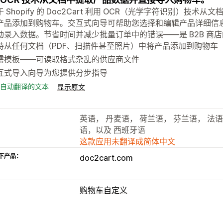
 Shopify 的 Doc2Cart 利用 OCR（光学字符识别）技
产品添加到购物车。交互式向导可帮助您选择和编辑产品详细信
动录入数据。节省时间并减少批量订单中的错误——是 B2B 商
持从任何文档（PDF、扫描件甚至照片）中将产品添加到购物车
需模板——可读取格式杂乱的供应商文件
互式导入向导为您提供分步指导
自动翻译的文本
显示原文
英语， 丹麦语， 荷兰语， 芬兰语， 法语
语，以及 西班牙语
这款应用未翻译成简体中文
下产品：
doc2cart.com
购物车自定义