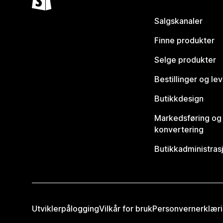
Salgskanaler
Finne produkter
Selge produkter
Bestillinger og le
Butikkdesign
Markedsføring og
konvertering
Butikkadministras
Utviklerpålogging
Vilkår for bruk
Personvernerklær