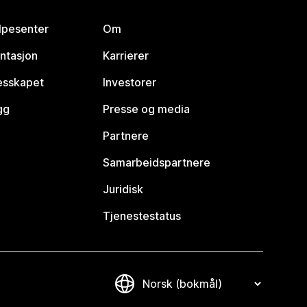
lpesenter
Om
ntasjon
Karrierer
lesskapet
Investorer
gg
Presse og media
Partnere
Samarbeidspartnere
Juridisk
Tjenestestatus