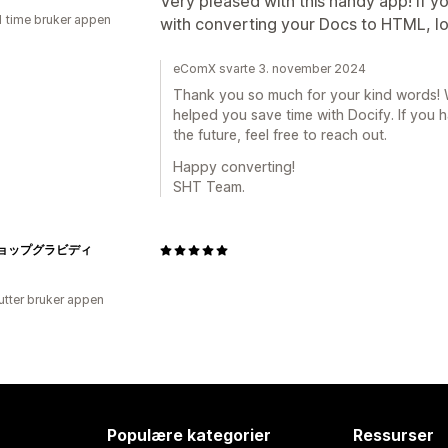
Very pleased with this handy app! If yo
1 time bruker appen
with converting your Docs to HTML, lo
eComX svarte 3. november 2024
Thank you so much for your kind words! We
helped you save time with Docify. If you 
the future, feel free to reach out.
Happy converting!
SHT Team.
ョップグラビディ
utter bruker appen
Populære kategorier
Ressurser