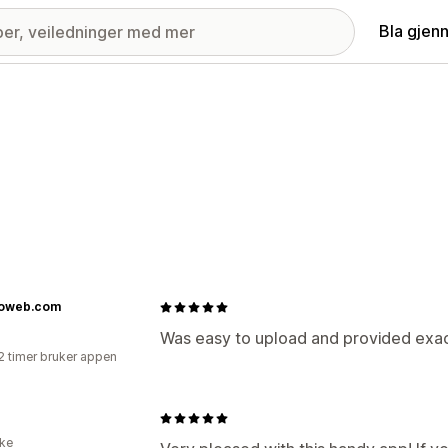
Bla gjen
oweb.com
Was easy to upload and provided exac
2 timer bruker appen
ike