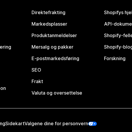
Direktefrakting
Shopifys hje
Markedsplasser
API-dokume
Produktanmeldelser
Shopify-fel
vering
Mersalg og pakker
Shopify-blo
E-postmarkedsføring
Forskning
SEO
Frakt
jon
Valuta og oversettelse
ing
Sidekart
Valgene dine for personvern