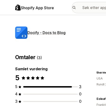
Shopify App Store
Docify ‑ Docs to Blog
Omtaler
(3)
Samlet vurdering
therm
5
USA
Rundt 
5
3
4
0
Eoleaf
3
0
Frankr