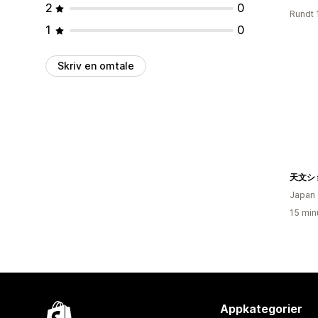
2
0
Rundt 
1
0
Skriv en omtale
天文シ
Japan
15 min
Appkategorier