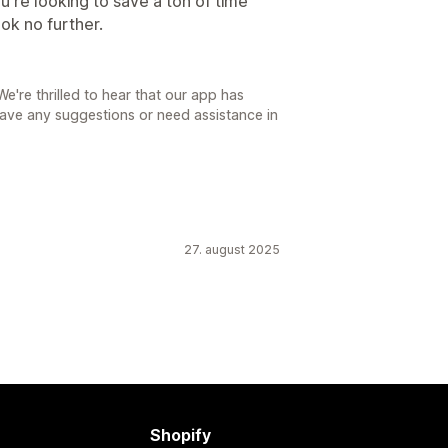
u're looking to save a ton of time
ok no further.
're thrilled to hear that our app has
have any suggestions or need assistance in
27. august 2025
Shopify