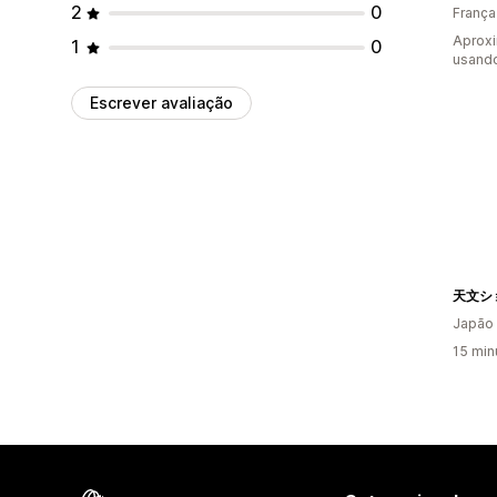
2
0
França
Aproxi
1
0
usand
Escrever avaliação
天文シ
Japão
15 min