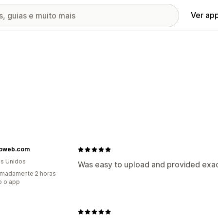
Ver ap
oweb.com
s Unidos
Was easy to upload and provided exac
imadamente 2 horas
o o app