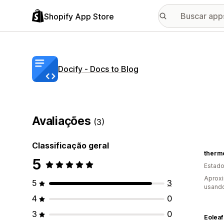
Shopify App Store
Docify ‑ Docs to Blog
Avaliações
(3)
Classificação geral
therm
5
Estado
Aprox
5
3
usand
4
0
3
0
Eoleaf