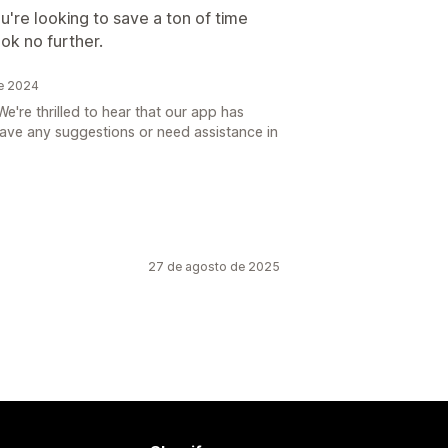
u're looking to save a ton of time
ok no further.
e 2024
're thrilled to hear that our app has
have any suggestions or need assistance in
27 de agosto de 2025