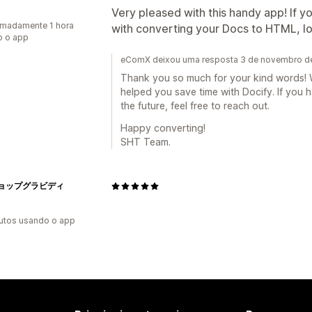
Very pleased with this handy app! If yo
madamente 1 hora
with converting your Docs to HTML, lo
o o app
eComX deixou uma resposta 3 de novembro d
Thank you so much for your kind words! We
helped you save time with Docify. If you 
the future, feel free to reach out.
Happy converting!
SHT Team.
ョップグラビディ
utos usando o app