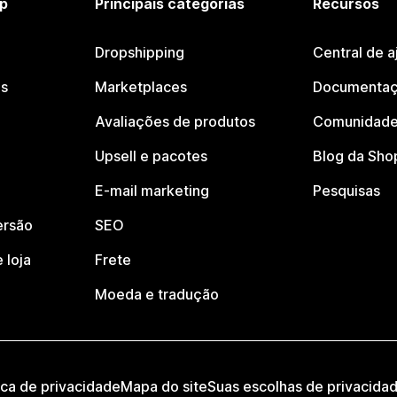
p
Principais categorias
Recursos
Dropshipping
Central de a
os
Marketplaces
Documentaç
Avaliações de produtos
Comunidade
Upsell e pacotes
Blog da Sho
E-mail marketing
Pesquisas
ersão
SEO
 loja
Frete
Moeda e tradução
ica de privacidade
Mapa do site
Suas escolhas de privacida