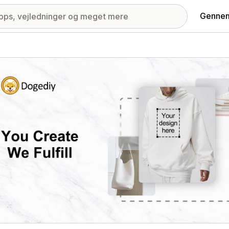
Gennem
ri med udvalgte billeder