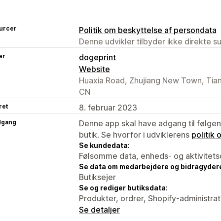
urcer
Politik om beskyttelse af persondata
Denne udvikler tilbyder ikke direkte s
er
dogeprint
Website
Huaxia Road, Zhujiang New Town, Tian
CN
ret
8. februar 2023
dgang
Denne app skal have adgang til følgend
butik. Se hvorfor i udviklerens
politik
Se kundedata:
Følsomme data, enheds- og aktivitets
Se data om medarbejdere og bidragyder
Butiksejer
Se og rediger butiksdata:
Produkter, ordrer, Shopify-administra
Se detaljer