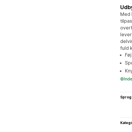
Udby
Med D
tilpa
overf
lever
delvi
fuld 
Føj
Spo
Kny
Ind
Sprog
Katego