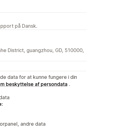
upport på Dansk.
he District, guangzhou, GD, 510000,
e data for at kunne fungere i din
 om beskyttelse af persondata
.
data
e:
torpanel, andre data