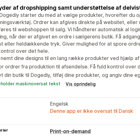
der af dropshipping samt understøttelse af delvi
ogediy starter du med at vælge produkter, hvorefter du o
sningsværktøj. Ordrer kan afgives direkte på websitet, eller
øres til webshoppen til salg. Vi håndterer automatisk al logi
ing, når der er afgivet en ordre i sælgerens butik. Få adgang
st eller heldækkende tryk. Giver mulighed for at spore ordre
kontrol over det hele.
 nemt dine designs til en lang række produkter ved hjælp af
r ordrer fra produktion til afsendelse. Få fuld kontrol over 
t din butik til Dogediy, tilføj dine produkter, og angiv dine e
eholder maskinoversat tekst
Vis oprindelig
Engelsk
Denne app er ikke oversat til Dansk
rier
Print-on-demand