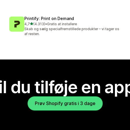
Printify: Print on Demand
ud af 5 stjerner
4,7
(4.313)
•
Gratis at installere
4313 anmeldelser i alt
Skab og sælg specialfremstillede produkter – vi tager os
af resten.
il du tilføje en ap
Prøv Shopify gratis i 3 dage