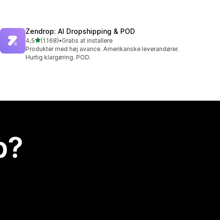
Zendrop: AI Dropshipping & POD
ud af 5 stjerner
4,5
(1.168)
•
Gratis at installere
1168 anmeldelser i alt
Produkter med høj avance. Amerikanske leverandører.
Hurtig klargøring. POD.
p?