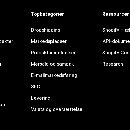
Topkategorier
Ressourcer
Dropshipping
Shopify Hjæ
dukter
Markedspladser
API-dokume
Produktanmeldelser
Shopify Co
g
Mersalg og sampak
Research
E-mailmarkedsføring
SEO
Levering
ion
Valuta og oversættelse