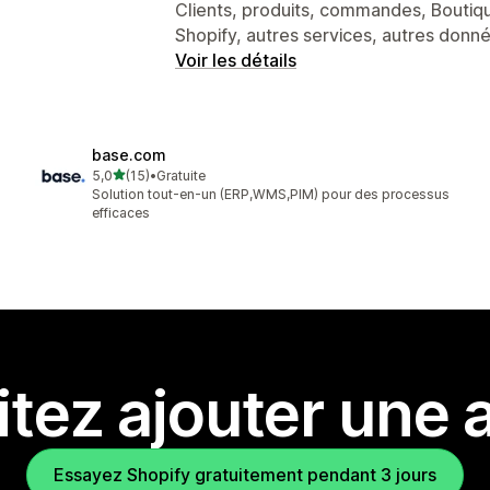
Clients, produits, commandes, Boutique
Shopify, autres services, autres donn
Voir les détails
base.com
étoile(s) sur 5
5,0
(15)
•
Gratuite
15 avis au total
Solution tout-en-un (ERP,WMS,PIM) pour des processus
efficaces
tez ajouter une a
Essayez Shopify gratuitement pendant 3 jours