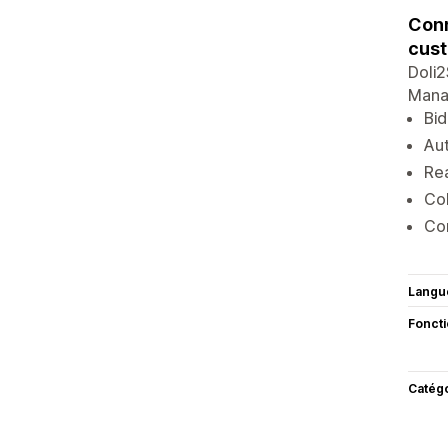
Conn
cust
Doli2
Manag
Bid
Aut
Rea
Col
Con
Langu
Fonct
Catég