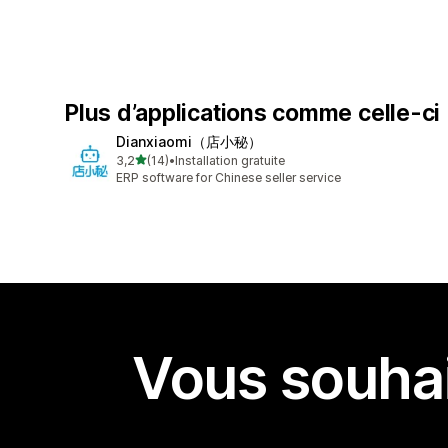
Plus d’applications comme celle-ci
Dianxiaomi（店小秘）
étoile(s) sur 5
3,2
(14)
•
Installation gratuite
14 avis au total
ERP software for Chinese seller service
Vous souhai