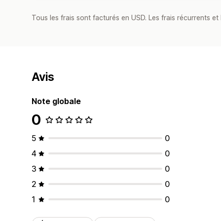
Tous les frais sont facturés en USD. Les frais récurrents et 
Avis
Note globale
0
5
0
4
0
3
0
2
0
1
0