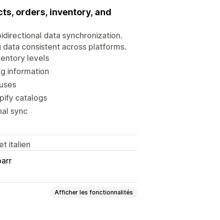
ts, orders, inventory, and
idirectional data synchronization.
data consistent across platforms.
ventory levels
g information
ouses
pify catalogs
nal sync
t italien
barr
Afficher les fonctionnalités