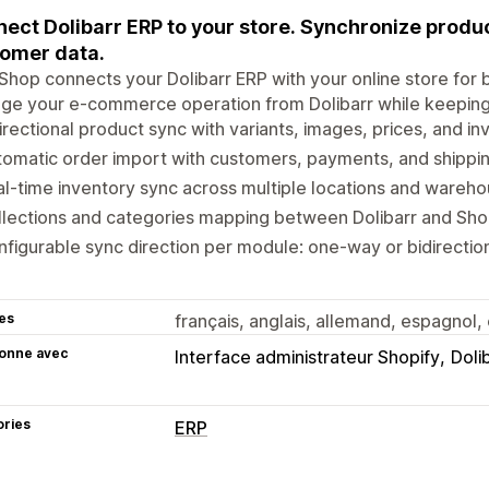
ect Dolibarr ERP to your store. Synchronize produc
omer data.
Shop connects your Dolibarr ERP with your online store for b
e your e-commerce operation from Dolibarr while keeping 
irectional product sync with variants, images, prices, and in
omatic order import with customers, payments, and shippin
l-time inventory sync across multiple locations and wareh
lections and categories mapping between Dolibarr and Sho
figurable sync direction per module: one-way or bidirectio
es
français, anglais, allemand, espagnol, e
ionne avec
Interface administrateur Shopify
Doli
ories
ERP
Traitement des commandes