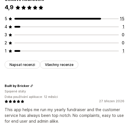
4,9
5
15
4
1
3
0
2
0
1
1
Napsat recenzi
Všechny recenze
Built by Bricker
Spojené státy
Doba používání aplikace: 12 měsíci
27. březen 2026
This app helps me run my yearly fundraiser and the customer
service has always been top notch. No complaints, easy to use
for end user and admin alike.