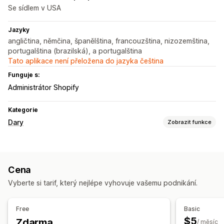
Se sídlem v USA
Jazyky
angličtina, němčina, španělština, francouzština, nizozemština,
portugalština (brazilská), a portugalština
Tato aplikace není přeložena do jazyka čeština
Funguje s:
Administrátor Shopify
Kategorie
Dary
Zobrazit funkce
Typ charity
Nezisková organizace
Benefiční sbírka
Sociální dopad
Cena
Vlastní charita
Vyberte si tarif, který nejlépe vyhovuje vašemu podnikání.
Správa darů
Automatické zpracování
Částka darů
Cíle darů
Free
Basic
Sledování dopadu
Analytika
Panely
Výkazy
$5
Zdarma
/ měsíc