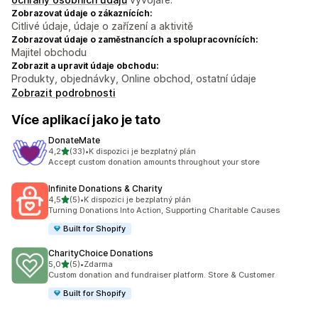
Zobrazovat údaje o zákaznících:
Citlivé údaje, údaje o zařízení a aktivitě
Zobrazovat údaje o zaměstnancích a spolupracovnících:
Majitel obchodu
Zobrazit a upravit údaje obchodu:
Produkty, objednávky, Online obchod, ostatní údaje
Zobrazit podrobnosti
Více aplikací jako je tato
DonateMate
z 5 hvězd
4,2
(33)
•
K dispozici je bezplatný plán
Celkový počet recenzí: 33
Accept custom donation amounts throughout your store
Infinite Donations & Charity
z 5 hvězd
4,5
(5)
•
K dispozici je bezplatný plán
Celkový počet recenzí: 5
Turning Donations Into Action, Supporting Charitable Causes
Built for Shopify
CharityChoice Donations
z 5 hvězd
5,0
(5)
•
Zdarma
Celkový počet recenzí: 5
Custom donation and fundraiser platform. Store & Customer
Built for Shopify