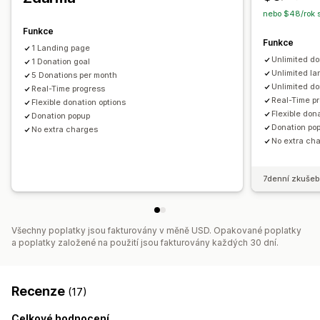
nebo $48/rok 
Přizpůsobení
Funkce
Vstupní stránky
Živé počítadlo
Darovací widget
Kampaně
Funkce
1 Landing page
Unlimited d
1 Donation goal
Unlimited l
5 Donations per month
Unlimited do
Real-Time progress
Real-Time p
Flexible donation options
Flexible don
Donation popup
Donation po
No extra charges
No extra ch
7denní zkušeb
Všechny poplatky jsou fakturovány v měně USD. Opakované poplatky
a poplatky založené na použití jsou fakturovány každých 30 dní.
Recenze
(17)
Celkové hodnocení