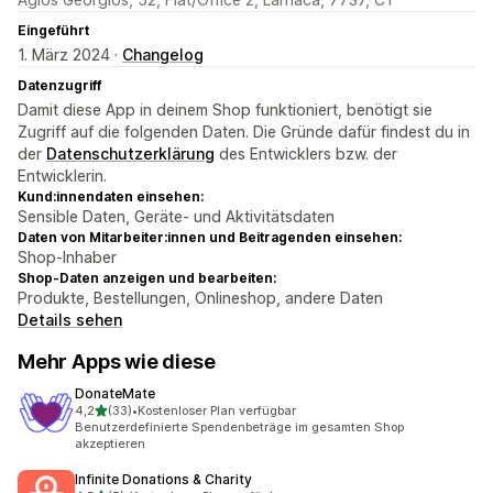
Eingeführt
1. März 2024 ·
Changelog
Datenzugriff
Damit diese App in deinem Shop funktioniert, benötigt sie
Zugriff auf die folgenden Daten. Die Gründe dafür findest du in
der
Datenschutzerklärung
des Entwicklers bzw. der
Entwicklerin.
Kund:innendaten einsehen:
Sensible Daten, Geräte- und Aktivitätsdaten
Daten von Mitarbeiter:innen und Beitragenden einsehen:
Shop-Inhaber
Shop-Daten anzeigen und bearbeiten:
Produkte, Bestellungen, Onlineshop, andere Daten
Details sehen
Mehr Apps wie diese
DonateMate
von 5 Sternen
4,2
(33)
•
Kostenloser Plan verfügbar
33 Rezensionen insgesamt
Benutzerdefinierte Spendenbeträge im gesamten Shop
akzeptieren
Infinite Donations & Charity