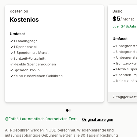
Spendenverwaltung
Kostenlos
Basic
Automatische Verarbeitung
Spendenbetrag
Spendenziele
$5
Kostenlos
/ Monat
Impact Tracking
Analysen
Dashboards
Berichte
oder $48/Jahr 
Umfasst
Anpassung
Umfasst
1 Landingpage
Landing Pages
Live-Zähler
Spenden-Widget
Kampagnen
Unbegrenzt
1 Spendenziel
Unbegrenzt
5 Spenden pro Monat
Unbegrenzt
Echtzeit-Fortschritt
Echtzeit-For
Flexible Spendenoptionen
Flexible Sp
Spenden-Popup
Spenden-Po
Keine zusätzlichen Gebühren
Keine zusät
7-tägiger kos
Enthält automatisch übersetzten Text
Original anzeigen
Alle Gebühren werden in USD berechnet. Wiederkehrende und
nutzungsabhängige Gebühren werden alle 30 Tage in Rechnung