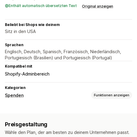
Enthält automatisch übersetzten Text
Original anzeigen
Beliebt bei Shops wie deinem
Sitz in den USA
Sprachen
Englisch, Deutsch, Spanisch, Französisch, Niederländisch,
Portugiesisch (Brasilien) und Portugiesisch (Portugal)
Kompatibel mit
Shopify-Adminbereich
Kategorien
Spenden
Funktionen anzeigen
Art der Wohltätigkeitsorganisation
Gemeinnützige Organisation
Crowdfunding
Preisgestaltung
Gesellschaftliche Bedeutung
Wähle den Plan, der am besten zu deinem Unternehmen passt.
Benutzerdefinierte Wohltätigkeitsorganisation