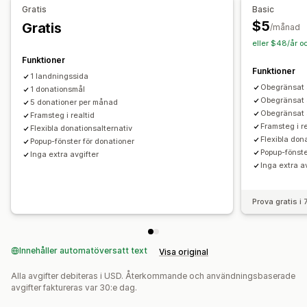
Spårning av påverkan
Analysverktyg
Instrumentpaneler
Gratis
Basic
Rapporter
$5
Gratis
/månad
eller $48/år o
Anpassning
Funktioner
Landningssidor
Livebutiksdisk
Donationswidget
Funktioner
1 landningssida
Kampanjer
Obegränsat 
1 donationsmål
Obegränsat 
5 donationer per månad
Obegränsat 
Framsteg i realtid
Framsteg i r
Flexibla donationsalternativ
Flexibla don
Popup-fönster för donationer
Popup-fönste
Inga extra avgifter
Inga extra a
Prova gratis i
Innehåller automatöversatt text
Visa original
Alla avgifter debiteras i USD. Återkommande och användningsbaserade
avgifter faktureras var 30:e dag.