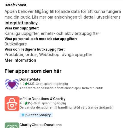
Dataåtkomst
Appen behöver tillgång till följande data för att kunna fungera
med din butik. Läs mer om anledningen till detta i utvecklarens
integritetspolicy
.
Visa kunduppgifter:
Känsliga uppgifter, enhets- och aktivitetsuppgifter
Visa personal- och medarbetaruppgifter:
Butiksägare
Visa och redigera butiksuppgifter:
Produkter, ordrar, Webbshop, övriga uppgifter
Mer information
Fler appar som den här
DonateMate
av 5 stjärnor
4,2
(33)
•
Gratisplan tillgänglig
33 recensioner totalt
Acceptera anpassade donationsbelopp i hela din butik
Infinite Donations & Charity
av 5 stjärnor
4,5
(5)
•
Gratisplan tillgänglig
5 recensioner totalt
Omvandla donationer till handling, stöd välgörande ändamål
Built for Shopify
CharityChoice Donations