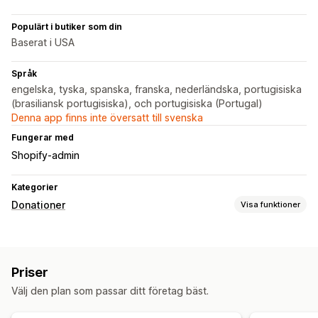
Populärt i butiker som din
Baserat i USA
Språk
engelska, tyska, spanska, franska, nederländska, portugisiska
(brasiliansk portugisiska), och portugisiska (Portugal)
Denna app finns inte översatt till svenska
Fungerar med
Shopify-admin
Kategorier
Donationer
Visa funktioner
Välgörenhetstyp
Ideell
Insamling
Social påverkan
Anpassa välgörenhet
Priser
Hantering av donationer
Välj den plan som passar ditt företag bäst.
Automatisk bearbetning
Donationsbelopp
Donationsmål