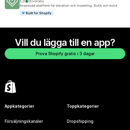
av 5 stjärnor
5,0
(5)
•
Gratis
5 recensioner totalt
Anpassad plattform för donation och insamling. Butik och kund
Built for Shopify
Vill du lägga till en app?
Prova Shopify gratis i 3 dagar
Appkategorier
Toppkategorier
Försäljningskanaler
Dropshipping