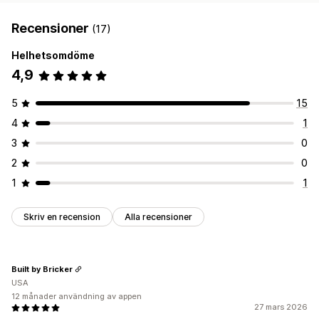
Recensioner
(17)
Helhetsomdöme
4,9
5
15
4
1
3
0
2
0
1
1
Skriv en recension
Alla recensioner
Built by Bricker
USA
12 månader användning av appen
27 mars 2026