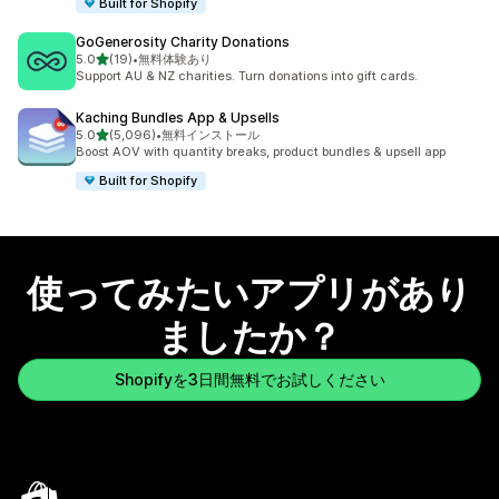
Built for Shopify
GoGenerosity Charity Donations
5つ星中
5.0
(19)
•
無料体験あり
合計レビュー数：19件
Support AU & NZ charities. Turn donations into gift cards.
Kaching Bundles App & Upsells
5つ星中
5.0
(5,096)
•
無料インストール
合計レビュー数：5096件
Boost AOV with quantity breaks, product bundles & upsell app
Built for Shopify
使ってみたいアプリがあり
ましたか？
Shopifyを3日間無料でお試しください