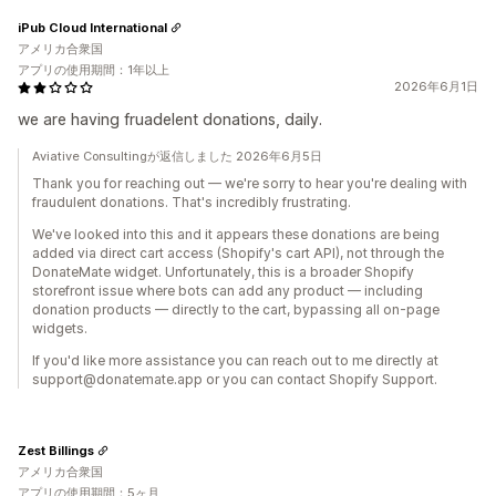
iPub Cloud International
アメリカ合衆国
アプリの使用期間：1年以上
2026年6月1日
we are having fruadelent donations, daily.
Aviative Consultingが返信しました 2026年6月5日
Thank you for reaching out — we're sorry to hear you're dealing with
fraudulent donations. That's incredibly frustrating.
We've looked into this and it appears these donations are being
added via direct cart access (Shopify's cart API), not through the
DonateMate widget. Unfortunately, this is a broader Shopify
storefront issue where bots can add any product — including
donation products — directly to the cart, bypassing all on-page
widgets.
If you'd like more assistance you can reach out to me directly at
support@donatemate.app or you can contact Shopify Support.
Zest Billings
アメリカ合衆国
アプリの使用期間：5ヶ月