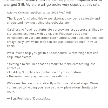
charged $16. My store will go broke very quickly at this rate.
Aviative Consultingが返信しました 2026年6月16日
Thank you for sharing this — we take fraud concerns seriously and
understand how frustrating chargebacks are.
Card testing fraud is unfortunately a growing issue across all Shopify
stores, not just those with donations. Fraudsters use small
transactions to validate stolen card numbers, and because donations
are typically low-value, they can slip past Shopify's built-in fraud
filters.
We'd love to help you get this under control. A few things that can
help immediately:
• Setting a minimum donation amount to make card testing less
attractive
• Enabling Shopify's bot protection on your storefront
• Reviewing your payment capture settings
We've reached out to you directly with more detailed steps. We're
committed to helping you resolve this — please don't hesitate to
reply.
— Ben, Founder of DonateMate