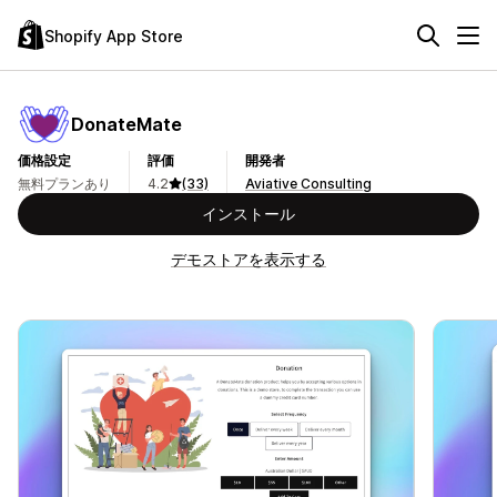
Shopify App Store
DonateMate
価格設定
評価
開発者
無料プランあり
4.2
(33)
Aviative Consulting
インストール
デモストアを表示する