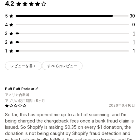
4.2
5
30
4
0
3
1
2
1
1
1
レビューを書く
すべてのレビュー
Puff Puff Parlour
アメリカ合衆国
アプリの使用期間：5ヶ月
2026年6月16日
So far, this has opened me up to a lot of scamming, and I'm
being charged the chargeback fees once a bank fraud claim is
issued. So Shopify is making $0.35 on every $1 donation, the
donation is not being caught by Shopify fraud detection and
instead automatically fulfilled, the real person disputes and I'm