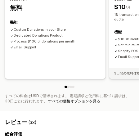
$10
無料
/月
1% transaction
quota
機能
Custom Donations in your Store
機能
Dedicated Donations Product
$1000 month
Process $100 of donations per month
Set minimum
Email Support
Shopify POS
Email Suppor
3日間の無料体
すべての料金はUSDで請求されます。 定期請求と使用料に基づく請求は、
30日ごとに行われます。
すべての価格オプションを見る
レビュー
(33)
総合評価