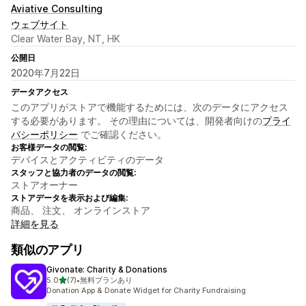
Aviative Consulting
ウェブサイト
Clear Water Bay, NT, HK
公開日
2020年7月22日
データアクセス
このアプリがストアで機能するためには、次のデータにアクセス
する必要があります。 その理由については、開発者向けの
プライ
バシーポリシー
でご確認ください。
お客様データの閲覧:
デバイスとアクティビティのデータ
スタッフと協力者のデータの閲覧:
ストアオーナー
ストアデータを表示および編集:
商品、 注文、 オンラインストア
詳細を見る
類似のアプリ
Givonate: Charity & Donations
5つ星中
5.0
(7)
•
無料プランあり
合計レビュー数：7件
Donation App & Donate Widget for Charity Fundraising