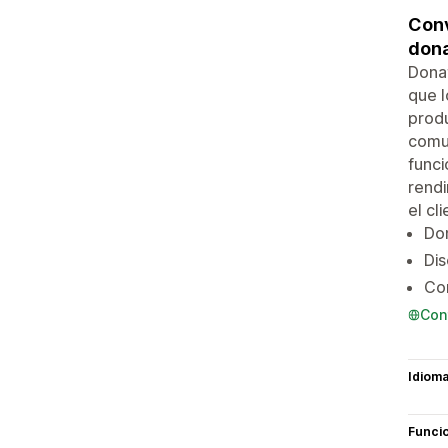
Conv
dona
Donat
que l
produ
comun
funci
rendi
el cli
Do
Dis
Con
Con
Idiom
Funci