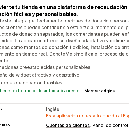
ierte tu tienda en una plataforma de recaudación
ción fáciles y personalizables.
eMe integra perfectamente opciones de donación personaliz
os clientes pueden contribuir sin esfuerzo al momento del p
ctos de donación separados, los comerciantes pueden enfoc
idad. La aplicación ofrece un diseño adaptativo y optimiza
ones como montos de donación flexibles, instalación de arras
miento en tiempo real, DonateMe simplifica el proceso de d
ente.
naciones preestablecidas personalizables
eño de widget atractivo y adaptativo
troles de donación flexibles
tiene texto traducido automáticamente
Mostrar original
as
Inglés
Esta aplicación no está traducida al E
ona con
Cuentas de clientes
Panel de control