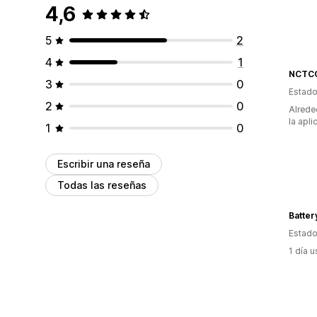
4,6
5
2
4
1
NCTCO
3
0
Estado
2
0
Alrede
la apli
1
0
Escribir una reseña
Todas las reseñas
Batte
Estado
1 día 