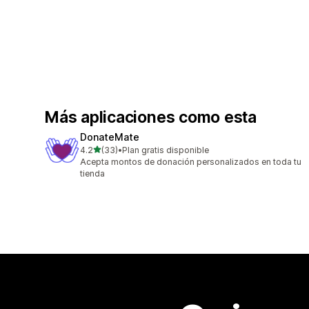
Más aplicaciones como esta
DonateMate
de 5 estrellas
4.2
(33)
•
Plan gratis disponible
33 reseñas en total
Acepta montos de donación personalizados en toda tu
tienda