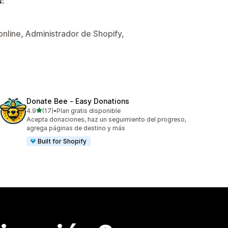
s:
online, Administrador de Shopify,
Donate Bee ‑ Easy Donations
de 5 estrellas
4.9
(17)
•
Plan gratis disponible
17 reseñas en total
Acepta donaciones, haz un seguimiento del progreso,
agrega páginas de destino y más
Built for Shopify