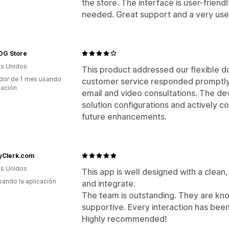
the store. The interface is user-frien
needed. Great support and a very us
G Store
s Unidos
This product addressed our flexible 
dor de 1 mes usando
customer service responded promptly t
cación
email and video consultations. The d
solution configurations and actively c
future enhancements.
ryClerk.com
s Unidos
This app is well designed with a clean, 
usando la aplicación
and integrate.
The team is outstanding. They are kn
supportive. Every interaction has bee
Highly recommended!