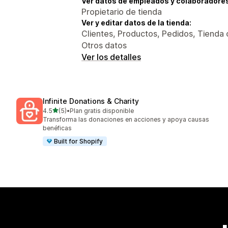
Ver datos de empleados y colaboradore
Propietario de tienda
Ver y editar datos de la tienda:
Clientes, Productos, Pedidos, Tienda 
Otros datos
Ver los detalles
Infinite Donations & Charity
de 5 estrellas
4.5
(5)
•
Plan gratis disponible
5 reseñas en total
Transforma las donaciones en acciones y apoya causas
benéficas
Built for Shopify