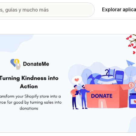
Explorar aplic
ía de imágenes destacadas