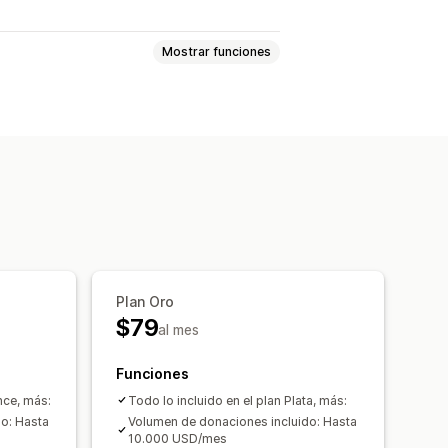
Mostrar funciones
ndos
Impacto social
eado
Objetivos de donación
ntrol
Informes
Plan Oro
 real
Widget de donación
$79
al mes
Funciones
nce, más:
Todo lo incluido en el plan Plata, más:
o: Hasta
Volumen de donaciones incluido: Hasta
10.000 USD/mes