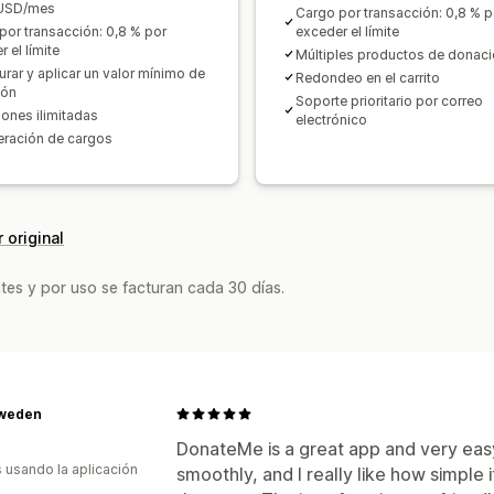
 USD/mes
Cargo por transacción: 0,8 % p
por transacción: 0,8 % por
exceder el límite
 el límite
Múltiples productos de donac
urar y aplicar un valor mínimo de
Redondeo en el carrito
ión
Soporte prioritario por correo
ones ilimitadas
electrónico
ración de cargos
 original
tes y por uso se facturan cada 30 días.
Sweden
DonateMe is a great app and very easy
s usando la aplicación
smoothly, and I really like how simple