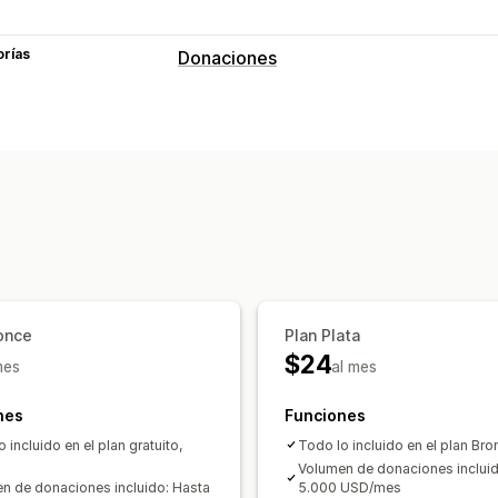
orías
Donaciones
Tipo de organización benéfica
Sin fines de lucro
Recaudación de fo
Caridad personalizada
Gestión de donaciones
Monto de la donación
Monto redond
Informes y estadísticas
Paneles de co
Personalización
once
Plan Plata
Páginas de destino
Conteo en tiempo
$24
mes
al mes
Notificaciones de correo electrónico
nes
Funciones
 incluido en el plan gratuito,
Todo lo incluido en el plan Bro
Volumen de donaciones incluid
n de donaciones incluido: Hasta
5.000 USD/mes