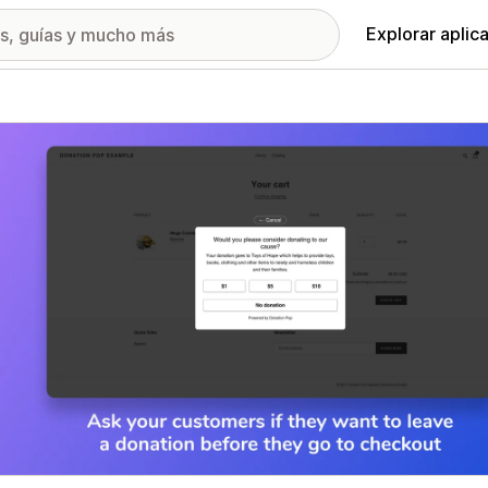
Explorar aplic
ía de imágenes destacadas