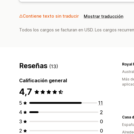
Contiene texto sin traducir
Mostrar traducción
Todos los cargos se facturan en USD. Los cargos recurren
Reseñas
(13)
Austral
Más de
Calificación general
aplica
4,7
5
11
4
2
Casa d
3
0
Españ
2
0
Alrede