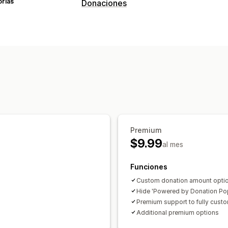
orías
Donaciones
Tipo de organización benéfica
Sin fines de lucro
Recaudación de fo
Medioambiental
Compensación de c
Gestión de donaciones
Monto de la donación
Múltiples idio
Personalización
Widget de donación
Código persona
Premium
$9.99
al mes
Funciones
Custom donation amount opti
Hide 'Powered by Donation Pop
Premium support to fully cust
Additional premium options