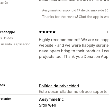
cación
Aesymmetric respondió 17 de diciembre de 2
Thanks for the review! Glad the app is wor
herbshoppe
F
s Unidos
Highly recommended!! We are so happ
s usando la aplicación
website - and we were happily surprised
developers bring to their product. I c
projects too! Thank you Donation Ap
sos
Política de privacidad
Este desarrollador no ofrece soporte 
ollador
Aesymmetric
Sitio web