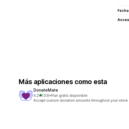
Fecha
Acceso
Más aplicaciones como esta
DonateMate
de 5 estrellas
4.2
(33)
•
Plan gratis disponible
33 reseñas en total
Accept custom donation amounts throughout your store