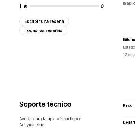
la apli
1
0
Escribir una reseña
Todas las reseñas
little
Estado
12 día
Soporte técnico
Recur
Ayuda para la app ofrecida por
Desarr
Aesymmetric.