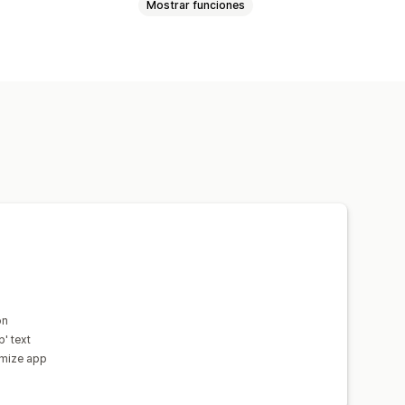
Mostrar funciones
ndos
Impacto social
arbono
Caridad personalizada
mas
lizado
on
' text
omize app