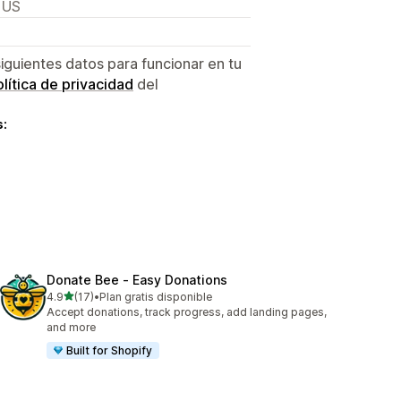
 US
siguientes datos para funcionar en tu
lítica de privacidad
del
s:
Donate Bee ‑ Easy Donations
de 5 estrellas
4.9
(17)
•
Plan gratis disponible
17 reseñas en total
Accept donations, track progress, add landing pages,
and more
Built for Shopify