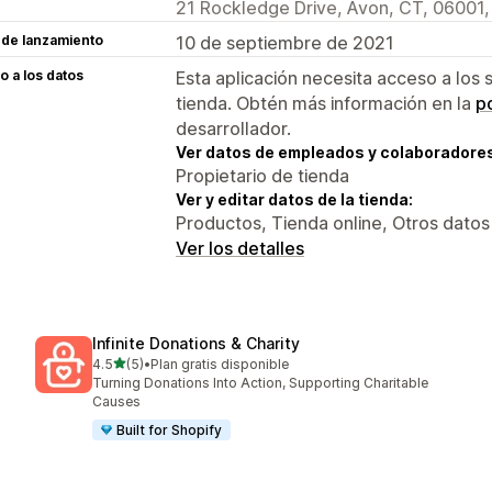
21 Rockledge Drive, Avon, CT, 06001,
 de lanzamiento
10 de septiembre de 2021
 a los datos
Esta aplicación necesita acceso a los 
tienda. Obtén más información en la
po
desarrollador.
Ver datos de empleados y colaboradore
Propietario de tienda
Ver y editar datos de la tienda:
Productos, Tienda online, Otros datos
Ver los detalles
Infinite Donations & Charity
de 5 estrellas
4.5
(5)
•
Plan gratis disponible
5 reseñas en total
Turning Donations Into Action, Supporting Charitable
Causes
Built for Shopify