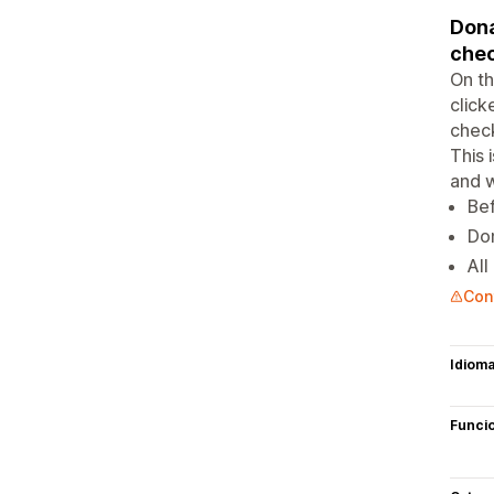
Dona
chec
On th
click
check
This 
and w
Bef
Don
All
Cont
Idiom
Funci