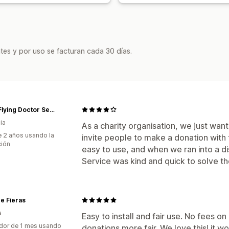
tes y por uso se facturan cada 30 días.
Royal Flying Doctor Service (Victoria)
ia
As a charity organisation, we just wan
 2 años usando la
invite people to make a donation with 
ción
easy to use, and when we ran into a d
Service was kind and quick to solve th
e Fieras
a
Easy to install and fair use. No fees o
dor de 1 mes usando
donations more fair. We love this! it w