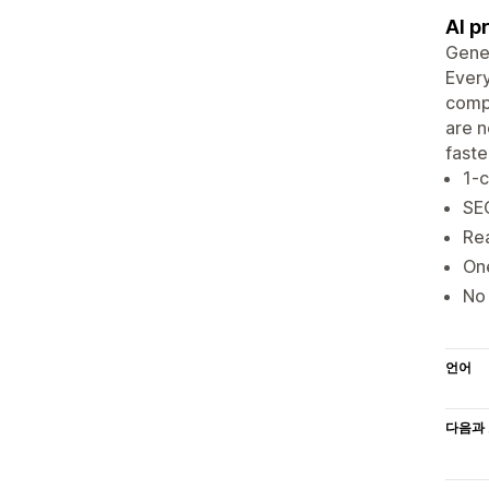
AI p
Gener
Every
compl
are n
faste
1-c
SEO
Rea
One
No 
언어
다음과 