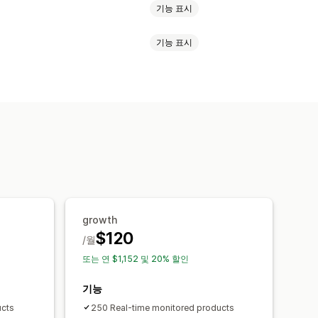
기능 표시
기능 표시
JSON-LD
대량 편집
AI 생성
이미지 최적화
콘텐츠 최적화
텍스트
이미지
태그
이형 상품
된 데이터
경쟁사 분석
키워드 분석
콘텐츠 분석
여러 언어
번역
대량 편집
growth
키워드 리서치
SEO 감사
URL 최적화
$120
/월
또는 연 $1,152 및 20% 할인
기능
ucts
250 Real-time monitored products