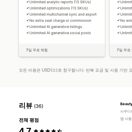
Unlimited analytic reports (15 SKUs)
Unlimi
Unlimited optimizations (15 SKUs)
Unlimi
Unlimited multichannel sync and export
Unlimi
No extra seat charge or commission
No ext
Unlimited AI generative listings
Unlimit
Unlimited AI generative social posts
Unlimi
7일 무료 체험
7일 무료
모든 비용은 USD(으)로 청구됩니다. 반복 요금 및 사용 기반
리뷰
Beauty
(36)
사우디
앱 사용
전체 평점
4.7