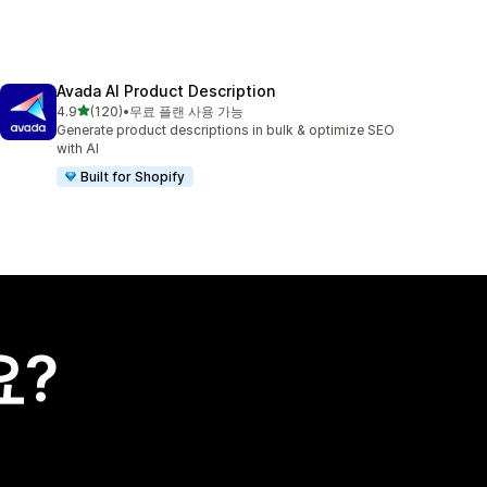
Avada AI Product Description
별 5개 중
4.9
(120)
•
무료 플랜 사용 가능
총 리뷰 120개
Generate product descriptions in bulk & optimize SEO
with AI
Built for Shopify
요?