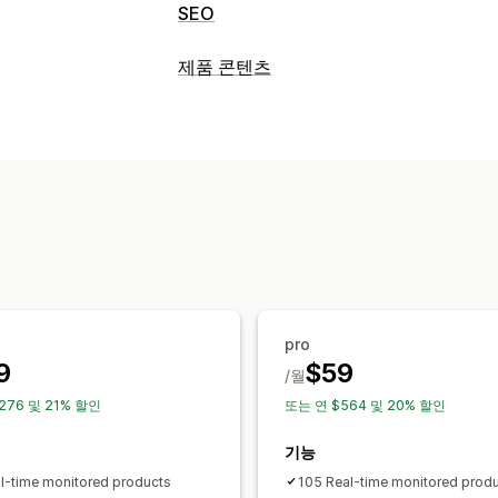
SEO
SEO 도구
제품 콘텐츠
대체 텍스트
파일 이름 지정
메타 태그
콘텐츠 유형
로컬 SEO
모바일 반응형
URL 최적화
설명
제목
SEO 설명
SEO 제목
대체 
메타데이터 최적화
자동화
컬렉션 설명
소셜 미디어 게시물
구조화
실적 모니터링
콘텐츠 생성
SEO 점수
보고
분석 정보 및 팁
분석
AI 생성
이미지 압축
프롬프트 템플릿
추적
웹사이트 트래픽
가져오기 및 내보내기
자동 업데이트
SEO
pro
블로그 SEO
컬렉션 SEO
자동 최적화
9
$59
/월
분석
276 및 21% 할인
또는 연 $564 및 20% 할인
기능
l-time monitored products
105 Real-time monitored prod