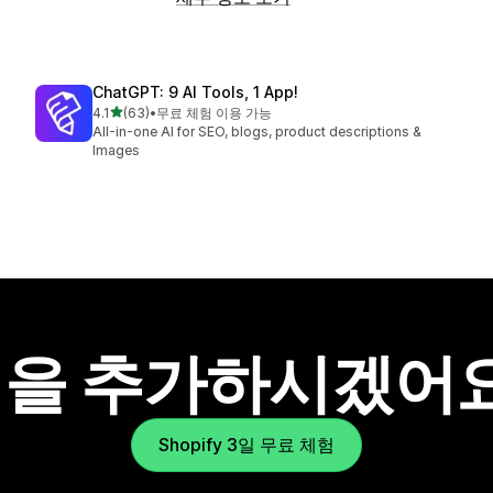
ChatGPT: 9 AI Tools, 1 App!
별 5개 중
4.1
(63)
•
무료 체험 이용 가능
총 리뷰 63개
All-in-one AI for SEO, blogs, product descriptions &
Images
을 추가하시겠어
Shopify 3일 무료 체험