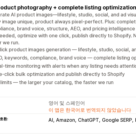
roduct photography + complete listing optimization. 
ate AI product images—lifestyle, studio, social, and ad vis
 image unique, product always pixel-perfect. Plus: complete
iance, brand voice, structure, AEO, and pricing intelligence
eeded, optimize with one click, publish directly to Shopify. N
r we run.
lick product images generation — lifestyle, studio, social, a
, keywords, compliance, brand voice — complete listing op
l-time monitoring with alerts when any listing needs attenti
-click bulk optimization and publish directly to Shopify
limits — the larger your catalog, the faster we run
영어 및 스페인어
이 앱은 한국어로 번역되지 않았습니다
호환:
AI
Amazon
ChatGPT
Google SERP