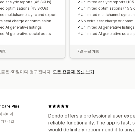
ted analytic reports (45 SKUs)
Unlimited analytic reports (10
ted optimizations (45 SKUs)
Unlimited optimizations (45 S
ted multichannel sync and export
Unlimited multichannel sync an
ra seat charge or commission
No extra seat charge or commi
ed AI generative listings
Unlimited AI generative listings
ted AI generative social posts
Unlimited AI generative social 
 체험
7일 무료 체험
 요금은 30일마다 청구됩니다.
모든 요금제 옵션 보기
 Care Plus
아라비아
Dondo offers a professional user expe
 기간 1일
reliable functionality. The app is fast,
would definitely recommend it to any