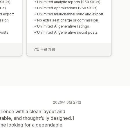
5 SKUs)
Unlimited analytic reports (250 SKUs)
KUs)
Unlimited optimizations (250 SKUs)
d export
Unlimited multichannel sync and export
ssion
No extra seat charge or commission
Unlimited AI generative listings
posts
Unlimited AI generative social posts
7일 무료 체험
2026년 6월 27일
rience with a clean layout and
 stable, and thoughtfully designed. I
one looking for a dependable