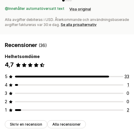
Innehåller automatöversatt text
Visa original
Alla avgifter debiteras i USD. Återkommande och användningsbaserade
avgifter faktureras var 30:e dag.
Se alla prisalternativ
Recensioner
(36)
Helhetsomdöme
4,7
5
33
4
1
3
0
2
0
1
2
Skriv en recension
Alla recensioner