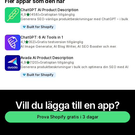
Fler appar som den här
ChatGPT AI Product Description
av 5 stjärnor
4,9
(458)
•
Gratisplan tillgänglig
458 recensioner totalt
Generera SEO-vänliga produktbeskrivningar med ChatGPT – i bulk
Built for Shopify
ChatGPT: 6 AI Tools in 1
av 5 stjärnor
4,1
(62)
•
Gratis testversion tillgänglig
62 recensioner totalt
AI Image Generator, AI Blog Writer, AI SEO Booster och mer.
Avada AI Product Description
av 5 stjärnor
4,9
(120)
•
Gratisplan tillgänglig
120 recensioner totalt
Generera produktbeskrivningar i bulk och optimera din SEO med AI
Built for Shopify
Vill du lägga till en app?
Prova Shopify gratis i 3 dagar