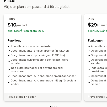
Priser
Alternativtext
Bilder
Taggar
Varianter
Innehållsoptimering
Optimering av metadata
Välj den plan som passar ditt företag bäst.
Produktseriebeskrivningar
Sociala medieposter
Automatiseringar
Strukturerade data
Övervakning av prestanda
Entry
Plus
Skapande av innehåll
SEO-poäng
Rapportering
Insikter och tips
Analysverktyg
$10
$29
/månad
/måna
AI-generering
Bildkomprimering
Instruktionsmallar
Konkurrentanalys
Sökordsanalys
Innehållsanalys
Spårning
eller $96/år och spara 20 %
eller $276/år 
Flera språk
Översättning
Massredigering
Webbplatstrafik
Funktioner
Funktioner
Import och export
Automatiska uppdateringar
15 realtidsövervakade produkter
45 realtids
SEO
Obegränsat antal analysrapporter (15 SKU:er)
Obegränsat 
Obegränsat antal optimeringar (15 SKU:er)
Obegränsat 
SEO för blogg
SEO för produktserie
Obegränsad synkronisering och export i flera
Obegränsad s
Automatisk optimering
Sökordsforskning
kanaler
kanaler
Inga extra kostnader per användare eller
Inga extra k
SEO-granskningar
URL-optimering
Analysverktyg
provisioner
provisioner
Obegränsat antal AI-genererade produktannonser
Obegränsat 
Obegränsat antal AI-genererade inlägg för sociala
Obegränsat a
medier
medier
Prova gratis i 7 dagar
Prova gratis i