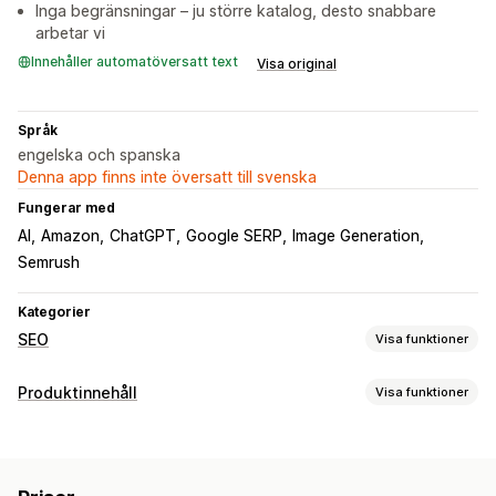
Inga begränsningar – ju större katalog, desto snabbare
arbetar vi
Innehåller automatöversatt text
Visa original
Språk
engelska och spanska
Denna app finns inte översatt till svenska
Fungerar med
AI
Amazon
ChatGPT
Google SERP
Image Generation
Semrush
Kategorier
SEO
Visa funktioner
SEO-verktyg
Produktinnehåll
Visa funktioner
Alternativtext
Filnamn
Metataggar
JSON-LD
Innehållstyper
Massredigering
AI-generering
Lokal SEO
Beskrivningar
Titlar
SEO-beskrivningar
SEO-titlar
Mobilanpassning
URL-optimering
Bildoptimering