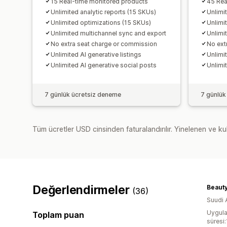
15 Real-time monitored products
45 Rea
Unlimited analytic reports (15 SKUs)
Unlimi
Unlimited optimizations (15 SKUs)
Unlimi
Unlimited multichannel sync and export
Unlimi
No extra seat charge or commission
No ext
Unlimited AI generative listings
Unlimit
Unlimited AI generative social posts
Unlimi
7 günlük ücretsiz deneme
7 günlük
Tüm ücretler USD cinsinden faturalandırılır. Yinelenen ve kul
Değerlendirmeler
Beauty
(36)
Suudi 
Uygula
Toplam puan
süresi