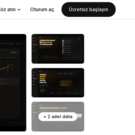
öz atın
Oturum aç
Ücretsiz başlayın
+ 2 adet daha