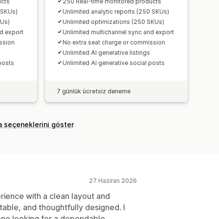
ucts
250 Real-time monitored products
5 SKUs)
Unlimited analytic reports (250 SKUs)
KUs)
Unlimited optimizations (250 SKUs)
d export
Unlimited multichannel sync and export
ssion
No extra seat charge or commission
Unlimited AI generative listings
posts
Unlimited AI generative social posts
7 günlük ücretsiz deneme
a seçeneklerini göster
27 Haziran 2026
rience with a clean layout and
 stable, and thoughtfully designed. I
one looking for a dependable