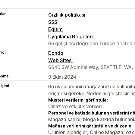
lar
Gizlilik politikası
SSS
Eğitim
Uygulama Belgeleri
Bu geliştirici doğrudan Türkçe destek
rici
Dondo
Web Sitesi
6640 SW Admiral Way, SEATTLE, WA,
lanma
9 Ekim 2024
rişimi
Bu uygulamanın mağazanızda kullanılabi
erişmesi gerekir. Nedenini geliştiricinin
Müşteri verilerini görüntüle:
Cihaz ve etkinlik verileri
Personel ve katkıda bulunan verilerini g
Mağaza sahibi, bloga katkıda bulunanl
Mağaza verilerini görüntüle ve düzenle:
Ürünler, siparişler, Online Mağaza, özel