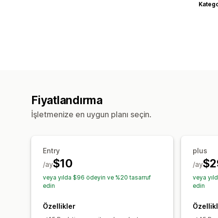
Katego
Fiyatlandırma
İşletmenize en uygun planı seçin.
Entry
plus
$10
$2
/ay
/ay
veya yılda $96 ödeyin ve %20 tasarruf
veya yıl
edin
edin
Özellikler
Özellik