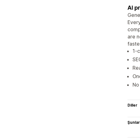
AI p
Gener
Every
compl
are n
faste
1-c
SEO
Rea
One
No 
Diller
Şunlarl