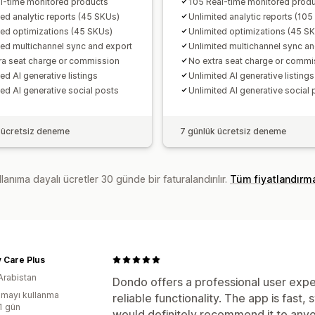
l-time monitored products
105 Real-time monitored prod
ted analytic reports (45 SKUs)
Unlimited analytic reports (10
ted optimizations (45 SKUs)
Unlimited optimizations (45 S
ted multichannel sync and export
Unlimited multichannel sync an
ra seat charge or commission
No extra seat charge or commi
ed AI generative listings
Unlimited AI generative listings
ted AI generative social posts
Unlimited AI generative social 
 ücretsiz deneme
7 günlük ücretsiz deneme
lanıma dayalı ücretler 30 günde bir faturalandırılır.
Tüm fiyatlandırm
 Care Plus
Arabistan
Dondo offers a professional user expe
mayı kullanma
reliable functionality. The app is fast,
:1 gün
would definitely recommend it to any