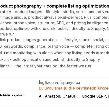
roduct photography + complete listing optimization. 
ate AI product images—lifestyle, studio, social, and ad vis
 image unique, product always pixel-perfect. Plus: complete
iance, brand voice, structure, AEO, and pricing intelligence
eeded, optimize with one click, publish directly to Shopify. N
r we run.
lick product images generation — lifestyle, studio, social, a
, keywords, compliance, brand voice — complete listing op
l-time monitoring with alerts when any listing needs attenti
-click bulk optimization and publish directly to Shopify
limits — the larger your catalog, the faster we run
İngilizce ve İspanyolca
Bu uygulama şu dile çevrilmedi:Türkçe
a birlikte çalışır:
AI
Amazon
ChatGPT
Google SERP