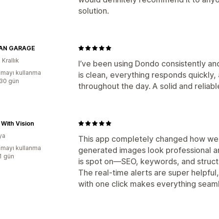
solution.
AN GARAGE
 Krallık
I’ve been using Dondo consistently and
mayı kullanma
is clean, everything responds quickly, 
:30 gün
throughout the day. A solid and reliabl
With Vision
ya
This app completely changed how we h
mayı kullanma
generated images look professional and
:1 gün
is spot on—SEO, keywords, and structu
The real-time alerts are super helpful,
with one click makes everything seamle