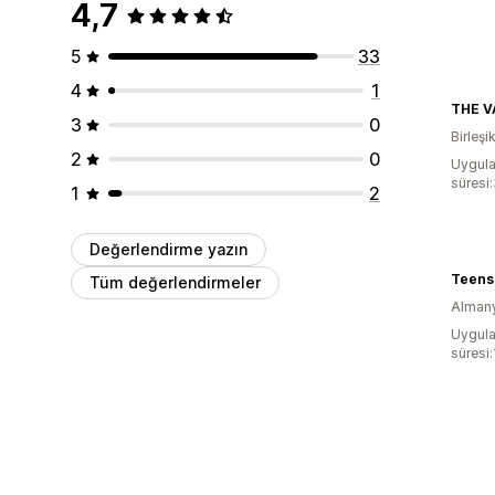
4,7
5
33
4
1
THE V
3
0
Birleşik
2
0
Uygula
süresi
1
2
Değerlendirme yazın
Teens 
Tüm değerlendirmeler
Alman
Uygula
süresi