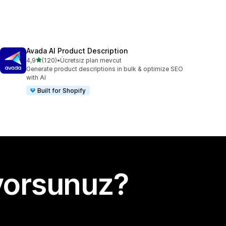
Avada AI Product Description
5 yıldız üzerinden
4,9
(120)
•
Ücretsiz plan mevcut
toplam 120 değerlendirme
Generate product descriptions in bulk & optimize SEO
with AI
Built for Shopify
yorsunuz?