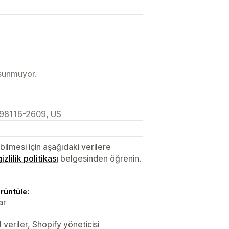
 sunmuyor.
 98116-2609, US
lmesi için aşağıdaki verilere
gizlilik politikası
belgesinden öğrenin.
örüntüle:
ar
 veriler, Shopify yöneticisi