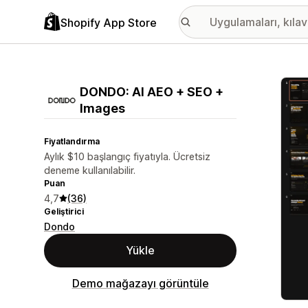
Shopify App Store
Öne ç
DONDO: AI AEO + SEO +
Images
Fiyatlandırma
Aylık $10 başlangıç fiyatıyla. Ücretsiz
deneme kullanılabilir.
Puan
4,7
(36)
Geliştirici
Dondo
Yükle
Demo mağazayı görüntüle