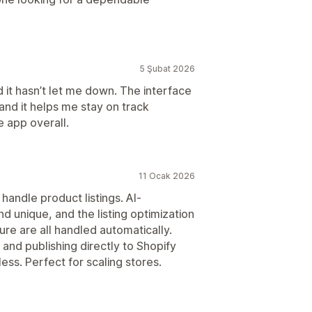
5 Şubat 2026
 it hasn’t let me down. The interface
and it helps me stay on track
e app overall.
11 Ocak 2026
andle product listings. AI-
 unique, and the listing optimization
re are all handled automatically.
 and publishing directly to Shopify
ss. Perfect for scaling stores.