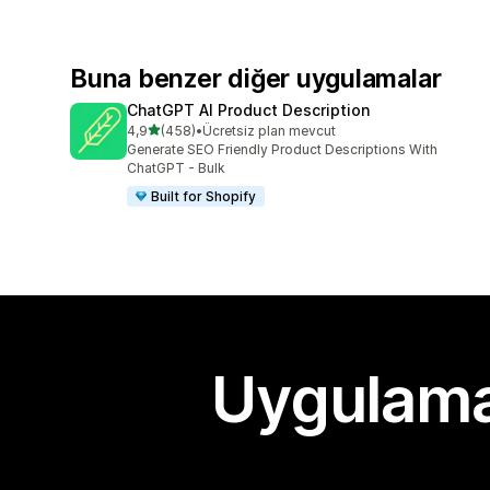
Buna benzer diğer uygulamalar
ChatGPT AI Product Description
5 yıldız üzerinden
4,9
(458)
•
Ücretsiz plan mevcut
toplam 458 değerlendirme
Generate SEO Friendly Product Descriptions With
ChatGPT - Bulk
Built for Shopify
Uygulama