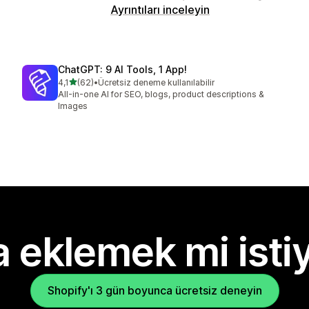
Ayrıntıları inceleyin
ChatGPT: 9 AI Tools, 1 App!
5 yıldız üzerinden
4,1
(62)
•
Ücretsiz deneme kullanılabilir
toplam 62 değerlendirme
All-in-one AI for SEO, blogs, product descriptions &
Images
 eklemek mi isti
Shopify'ı 3 gün boyunca ücretsiz deneyin